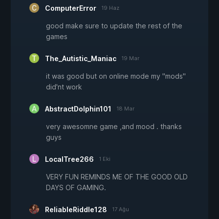
ComputerError
19 Haz
good make sure to update the rest of the
games
The_Autistic_Maniac
19 Mar
it was good but on online mode my "mods"
did'nt work
AbstractDolphin101
18 Mar
very awesomne game ,and mood . thanks
guys
LocalTree266
1 Eki
VERY FUN REMINDS ME OF THE GOOD OLD
DAYS OF GAMING.
ReliableRiddle128
17 Ağu