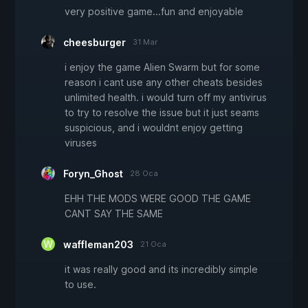
very positive game...fun and enjoyable
cheesburger
31 Mar
i enjoy the game Alien Swarm but for some
reason i cant use any other cheats besides
unlimited health. i would turn off my antivirus
to try to resolve the issue but it just seams
suspicious, and i wouldnt enjoy getting
viruses
Foryn_Ghost
28 Oca
EHH THE MODS WERE GOOD THE GAME
CANT SAY THE SAME
waffleman203
21 Oca
it was really good and its incredibly simple
to use.