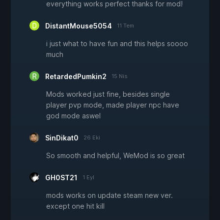
everything works perfect thanks for mod!
DistantMouse5054
11 Tem
i just what to have fun and this helps soooo
much
RetardedPumkin2
15 Nis
Mods worked just fine, besides single
player pvp mode, made player npc have
god mode aswel
SinDikat0
26 Eki
So smooth and helpful, WeMod is so great
GH0ST21
1 Eyl
mods works on update steam new ver.
except one hit kill