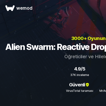
wemod
3000+ Oyunu
Alien Swarm: Reactive Drop 
Öğreticiler ve Hile
4.9/5
37K inceleme
Güvenli
VirusTotal taraması
MrAn