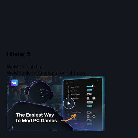
Hileler
5
WeMod Tanıtımı
WeMod ile modlamaya genel bakış