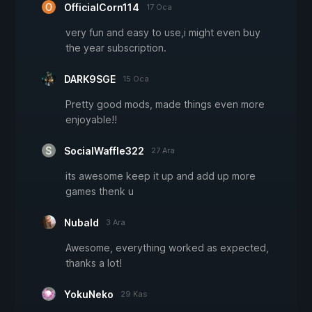
OfficialCorn114
17 Oca
very fun and easy to use,i might even buy
the year subscription.
DARK9SGE
15 Oca
Pretty good mods, made things even more
enjoyable!!
SocialWaffle322
27 Ara
its awesome keep it up and add up more
games thenk u
Nubald
3 Ara
Awesome, everything worked as expected,
thanks a lot!
YokuNeko
29 Kas