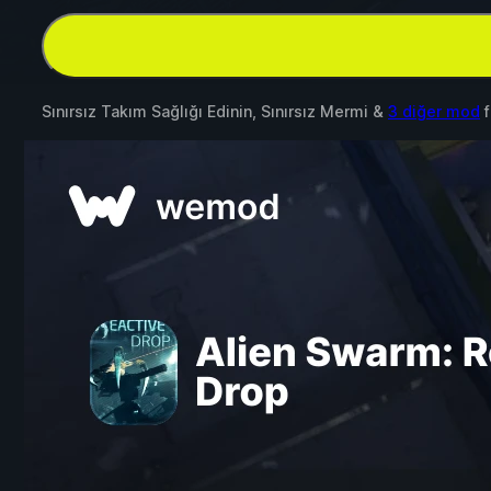
Sınırsız Takım Sağlığı Edinin, Sınırsız Mermi &
3 diğer mod
f