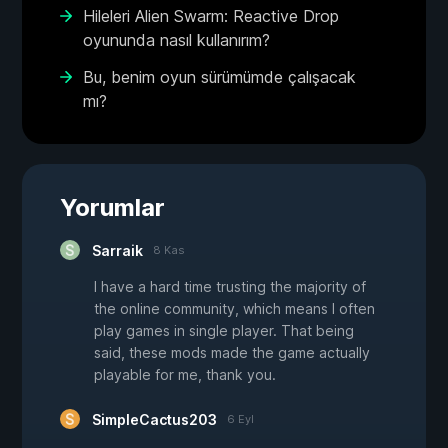
Hileleri Alien Swarm: Reactive Drop
oyununda nasıl kullanırım?
Bu, benim oyun sürümümde çalışacak
mı?
Yorumlar
Sarraik
8 Kas
I have a hard time trusting the majority of
the online community, which means I often
play games in single player. That being
said, these mods made the game actually
playable for me, thank you.
SimpleCactus203
6 Eyl