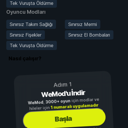
Tek Vuruşta Öldürme
Oyuncu Modları
Sınırsız Takım Sağlığı
Sınırsız Mermi
Sınırsız Fişekler
Sınırsız El Bombaları
Tek Vuruşta Öldürme
Nasıl çalışır?
Adım 1
WeMod'u İndir
için modlar ve
3000+ oyun
,
WeMod
1 numaralı uygulamadır
hileler için
Başla