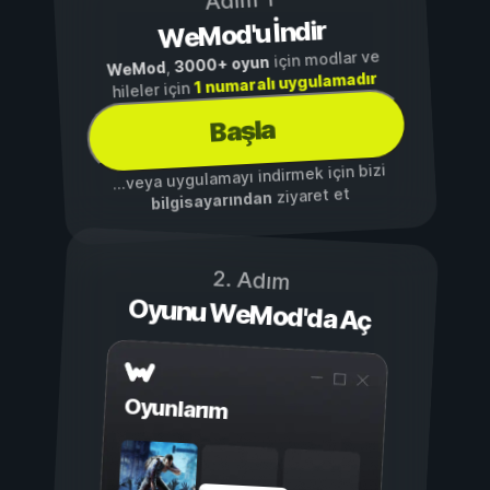
Adım 1
WeMod'u İndir
için modlar ve
3000+ oyun
,
WeMod
1 numaralı uygulamadır
hileler için
Başla
...veya uygulamayı indirmek için bizi
ziyaret et
bilgisayarından
2. Adım
Oyunu WeMod'da Aç
Oyunlarım