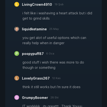
LivingCrown4910
19 Şub
i felt like i washaving a heart attack but i did
get to grind skills
liquidketamine
25 May
you get alot of useful options which can
really help when in danger
poopypuff87
6 Oca
good stuff i wish there was more to do
though or something
LovelyGrass267
12 Kas
think it still works but i'm sure it does
GrumpyBoomer
28 Eki
IT workkkk...its greattt...Thank Youuu