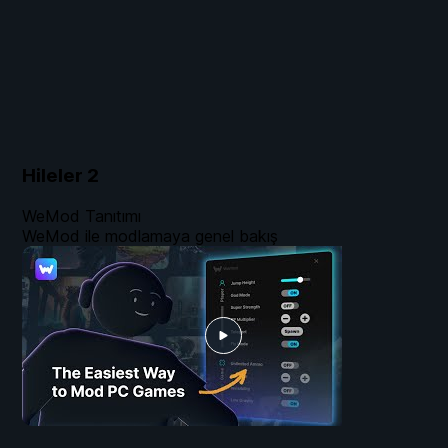
Hileler
2
WeMod Tanıtımı
WeMod ile modlamaya genel bakış