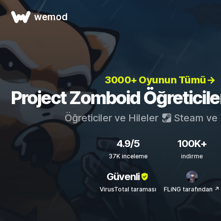
wemod
3000+ Oyunun Tümü→
Project Zomboid Öğreticileri
Öğreticiler ve Hileler
Steam
ve
4.9/5
100K+
37K inceleme
indirme
Güvenli
VirusTotal taraması
FLiNG tarafından ↗