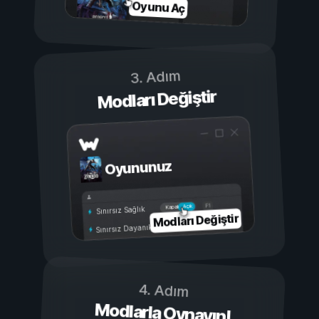
Oyunu Aç
3. Adım
Modları Değiştir
Oyununuz
Açık
Kapalı
Sınırsız Sağlık
Modları Değiştir
Sınırsız Dayanıklılık
4. Adım
Modlarla Oynayın!