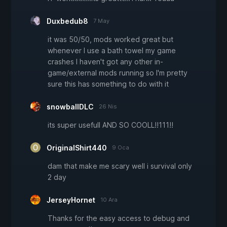
Duxbedub8
7 May
it was 50/50, mods worked great but
whenever I use a bath towel my game
crashes I haven't got any other in-
game/external mods running so I'm pretty
sure this has something to do with it
snowballDLC
26 Nis
its super usefull AND SO COOLL!!111!!
OriginalShirt440
9 Oca
dam that make me scary well i survival only
2 day
JerseyHornet
10 Ara
Thanks for the easy access to debug and