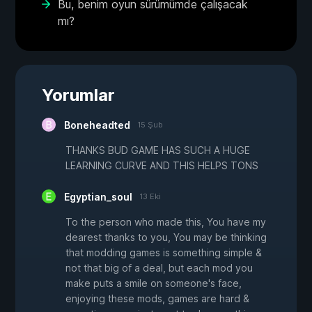
Bu, benim oyun sürümümde çalışacak
mı?
Yorumlar
Boneheadted
15 Şub
THANKS BUD GAME HAS SUCH A HUGE
LEARNING CURVE AND THIS HELPS TONS
Egyptian_soul
13 Eki
To the person who made this, You have my
dearest thanks to you, You may be thinking
that modding games is something simple &
not that big of a deal, but each mod you
make puts a smile on someone's face,
enjoying these mods, games are hard &