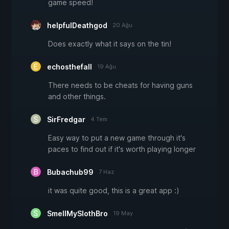
game speed!
helpfulDeathgod
20 Ağu
Does exactly what it says on the tin!
echosthefall
19 Ağu
There needs to be cheats for having guns
and other things.
SirFredgar
4 Tem
Easy way to put a new game through it's
paces to find out if it's worth playing longer
Bubachub99
7 Haz
it was quite good, this is a great app :)
SmellMySlothBro
19 May