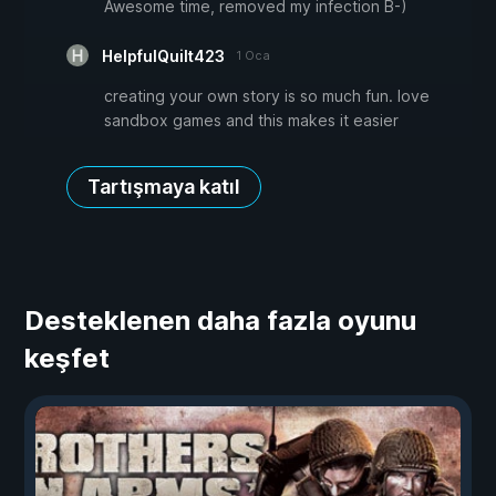
Awesome time, removed my infection B-)
HelpfulQuilt423
1 Oca
creating your own story is so much fun. love
sandbox games and this makes it easier
Tartışmaya katıl
Desteklenen daha fazla oyunu
keşfet