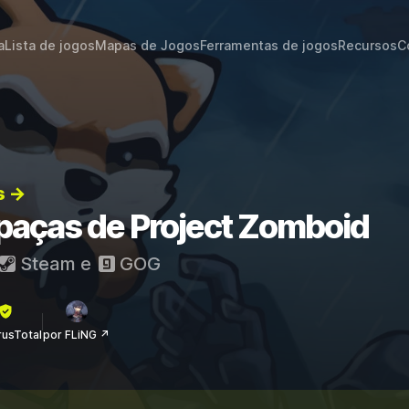
a
Lista de jogos
Mapas de Jogos
Ferramentas de jogos
Recursos
C
s →
apaças de Project Zomboid
Steam
e
GOG
rusTotal
por FLiNG ↗