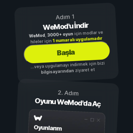
Adım 1
WeMod'u İndir
için modlar ve
3000+ oyun
,
WeMod
1 numaralı uygulamadır
hileler için
Başla
...veya uygulamayı indirmek için bizi
ziyaret et
bilgisayarından
2. Adım
Oyunu WeMod'da Aç
Oyunlarım