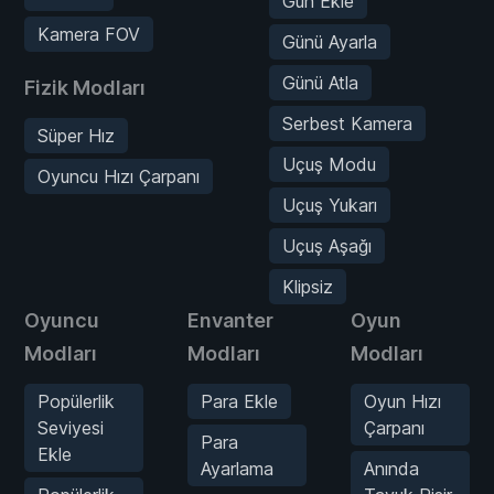
Gün Ekle
Kamera FOV
Günü Ayarla
Günü Atla
Fizik Modları
Serbest Kamera
Süper Hız
Uçuş Modu
Oyuncu Hızı Çarpanı
Uçuş Yukarı
Uçuş Aşağı
Klipsiz
Oyuncu
Envanter
Oyun
Modları
Modları
Modları
Popülerlik
Para Ekle
Oyun Hızı
Seviyesi
Çarpanı
Para
Ekle
Ayarlama
Anında