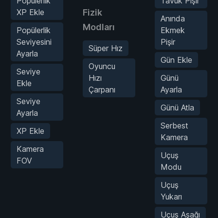
Popülerlik
Tavuk Pişir
XP Ekle
Fizik
Anında
Modları
Popülerlik
Ekmek
Seviyesini
Pişir
Süper Hız
Ayarla
Gün Ekle
Oyuncu
Seviye
Hızı
Günü
Ekle
Çarpanı
Ayarla
Seviye
Günü Atla
Ayarla
Serbest
XP Ekle
Kamera
Kamera
Uçuş
FOV
Modu
Uçuş
Yukarı
Uçuş Aşağı