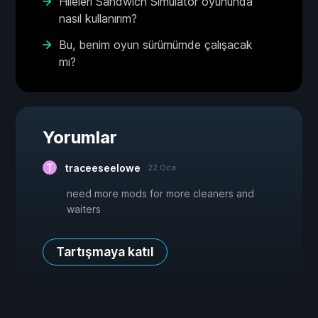
Hileleri Sandwich Simulator oyununda
nasıl kullanırım?
Bu, benim oyun sürümümde çalışacak
mı?
Yorumlar
traceeseelowe
22 Oca
need more mods for more cleaners and
waiters
Tartışmaya katıl