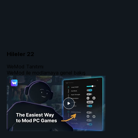
Hileler
22
WeMod Tanıtımı
WeMod ile modlamaya genel bakış