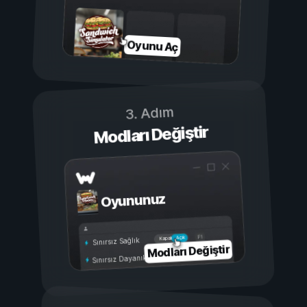
Oyunu Aç
3. Adım
Modları Değiştir
Oyununuz
Açık
Kapalı
Sınırsız Sağlık
Modları Değiştir
Sınırsız Dayanıklılık