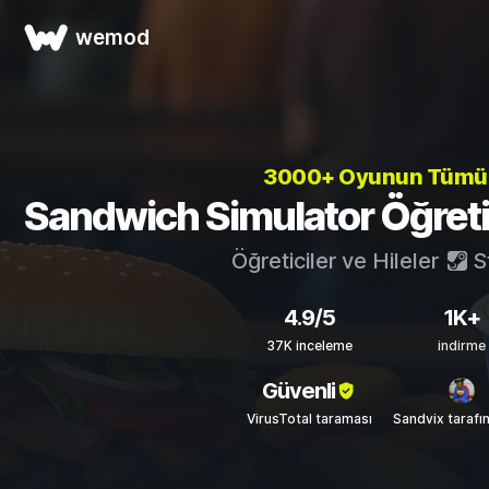
wemod
3000+ Oyunun Tüm
Sandwich Simulator Öğretici
Öğreticiler ve Hileler
S
4.9/5
1K+
37K inceleme
indirme
Güvenli
VirusTotal taraması
Sandvix tarafı