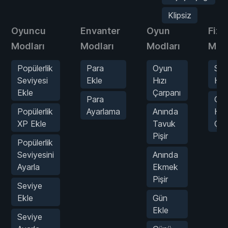
Klipsiz
Oyuncu
Envanter
Oyun
Fizi
Modları
Modları
Modları
Modl
Popülerlik
Para
Oyun
Süp
Seviyesi
Ekle
Hızı
Hız
Ekle
Çarpanı
Para
Oy
Popülerlik
Ayarlama
Anında
Hızı
XP Ekle
Tavuk
Çar
Pişir
Popülerlik
Seviyesini
Anında
Ayarla
Ekmek
Pişir
Seviye
Ekle
Gün
Ekle
Seviye