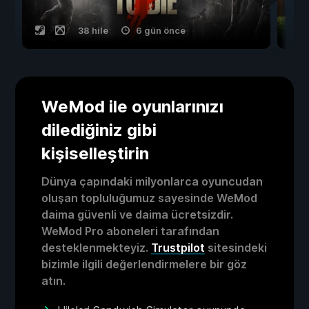
38 hile
6 gün önce
WeMod ile oyunlarınızı
dilediğiniz gibi
kişiselleştirin
Dünya çapındaki milyonlarca oyuncudan
oluşan topluluğumuz sayesinde WeMod
daima güvenli ve daima ücretsizdir.
WeMod Pro aboneleri tarafından
desteklenmekteyiz.
Trustpilot
sitesindeki
bizimle ilgili değerlendirmelere bir göz
atın.