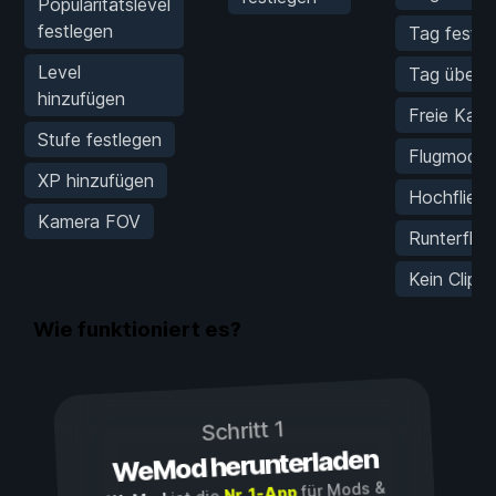
Popularitätslevel
festlegen
Tag festle
Level
Tag übersp
hinzufügen
Freie Kam
Stufe festlegen
Flugmodus
XP hinzufügen
Hochflieg
Kamera FOV
Runterflie
Kein Clip
Wie funktioniert es?
Schritt 1
WeMod herunterladen
für Mods &
Nr. 1-App