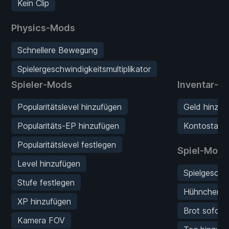
Kein Clip
Physics-Mods
Schnellere Bewegung
Spielergeschwindigkeitsmultiplikator
Spieler-Mods
Inventar-M
Popularitätslevel hinzufügen
Geld hinzuf
Popularitäts-EP hinzufügen
Kontostand 
Popularitätslevel festlegen
Spiel-Mods
Level hinzufügen
Spielgeschwi
Stufe festlegen
Hühnchen s
XP hinzufügen
Brot sofort
Kamera FOV