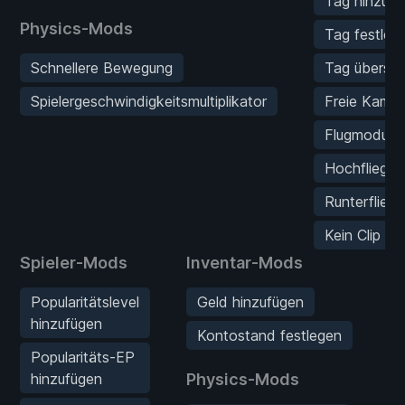
Tag hinzufü
Physics-Mods
Tag festleg
Schnellere Bewegung
Tag überspr
Spielergeschwindigkeitsmultiplikator
Freie Kamer
Flugmodus
Hochfliegen
Runterflieg
Kein Clip
Spieler-Mods
Inventar-Mods
Popularitätslevel
Geld hinzufügen
hinzufügen
Kontostand festlegen
Popularitäts-EP
hinzufügen
Physics-Mods