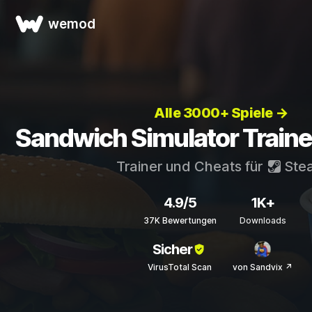
wemod
Alle 3000+ Spiele →
Sandwich Simulator Traine
Trainer und Cheats für
Ste
4.9/5
1K+
37K Bewertungen
Downloads
Sicher
VirusTotal Scan
von Sandvix ↗