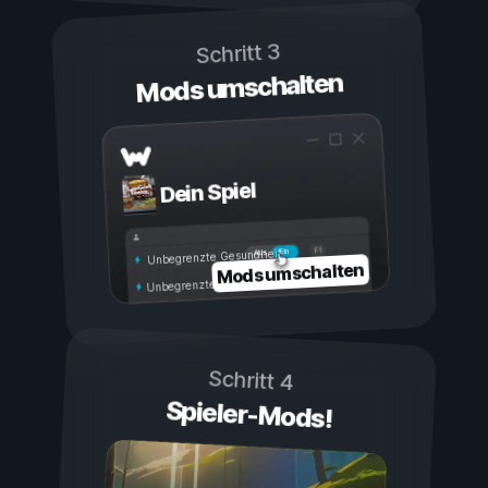
Schritt 3
Mods umschalten
Dein Spiel
Ein
Aus
Unbegrenzte Gesundheit
Mods umschalten
Unbegrenzte Ausdauer
Schritt 4
Spieler-Mods!