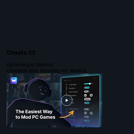
Cheats
22
Einführung in WeMod
Überblick über Modding mit WeMod