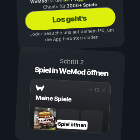
ist die
WeMod
3000+ Spiele
Cheats für
Los geht's
, um
PC
...oder besuche uns auf deinem
die App herunterzuladen
Schritt 2
Spiel in WeMod öffnen
Meine Spiele
Spiel öffnen