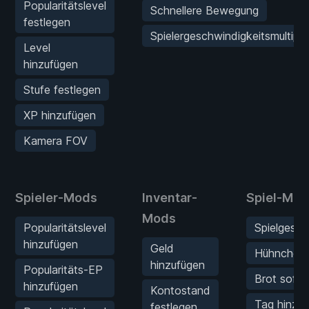
Popularitätslevel
Schnellere Bewegung
festlegen
Spielergeschwindigkeitsmultipli
Level
hinzufügen
Stufe festlegen
XP hinzufügen
Kamera FOV
Spieler-Mods
Inventar-
Spiel-Mod
Mods
Popularitätslevel
Spielgesch
hinzufügen
Geld
Hühnchen 
hinzufügen
Popularitäts-EP
Brot sofo
hinzufügen
Kontostand
Tag hinzu
festlegen