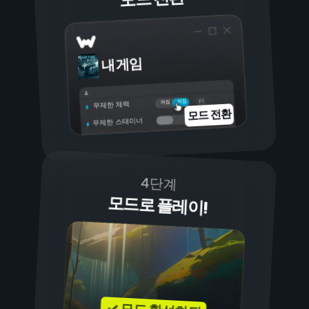
내 게임
켜짐
꺼짐
무제한 체력
모드 전환
무제한 스태미너
4단계
모드로 플레이!