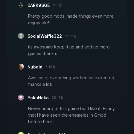
DARK9SGE
15 1월
Pretty good mods, made things even more
enjoyable!!
SocialWaffle322
27 12월
its awesome keep it up and add up more
games thenk u
Nubald
3 12월
Awesome, everything worked as expected,
thanks a lot!
YokuNeko
29 11월
Never heard of this game but I like it. Funny
that I have seen the enemeies in Gmod
before here