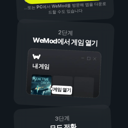
에서 WeMod를 방문해 앱을 다운로
PC
...또는
드할 수도 있습니다
2단계
WeMod에서 게임 열기
내 게임
게임 열기
3단계
모드 전환