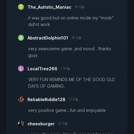
The_Autistic_Maniac
19 3월
it was good but on online mode my "mods"
did'nt work
AbstractDolphin101
18 3월
very awesomne game ,and mood . thanks
guys
LocalTree266
1 10월
VERY FUN REMINDS ME OF THE GOOD OLD
DAYS OF GAMING.
ReliableRiddle128
17 8월
very positive game...fun and enjoyable
cheesburger
31 3월