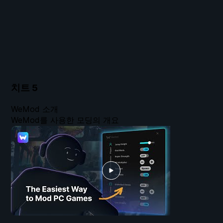
치트
5
WeMod 소개
WeMod를 사용한 모딩의 개요