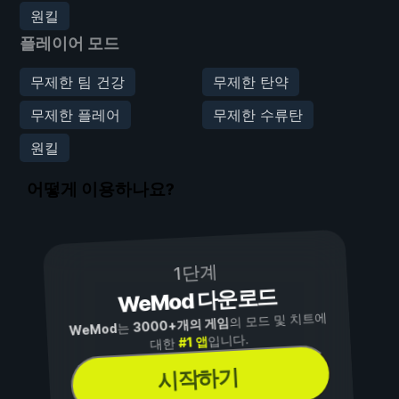
원킬
플레이어 모드
무제한 팀 건강
무제한 탄약
무제한 플레어
무제한 수류탄
원킬
어떻게 이용하나요?
1단계
WeMod 다운로드
의 모드 및 치트에
3000+개의 게임
는
WeMod
입니다.
#1 앱
대한
시작하기