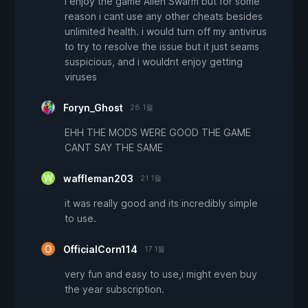
i enjoy the game Alien Swarm but for some
reason i cant use any other cheats besides
unlimited health. i would turn off my antivirus
to try to resolve the issue but it just seams
suspicious, and i wouldnt enjoy getting
viruses
Foryn_Ghost
28 1월
EHH THE MODS WERE GOOD THE GAME
CANT SAY THE SAME
waffleman203
21 1월
it was really good and its incredibly simple
to use.
OfficialCorn114
17 1월
very fun and easy to use,i might even buy
the year subscription.