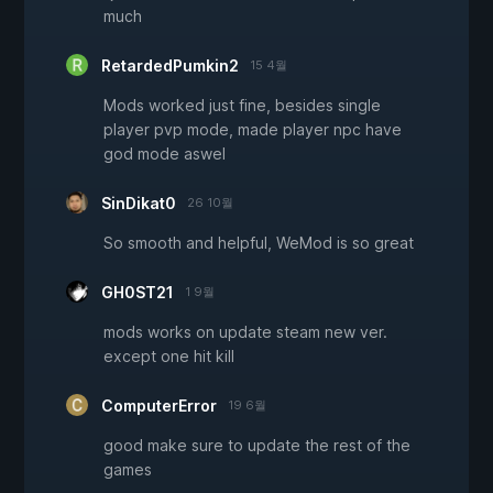
much
RetardedPumkin2
15 4월
Mods worked just fine, besides single
player pvp mode, made player npc have
god mode aswel
SinDikat0
26 10월
So smooth and helpful, WeMod is so great
GH0ST21
1 9월
mods works on update steam new ver.
except one hit kill
ComputerError
19 6월
good make sure to update the rest of the
games