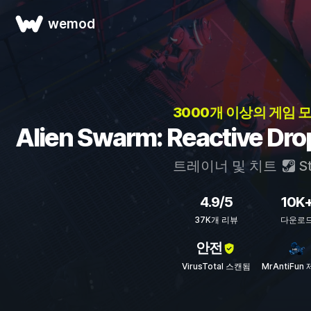
wemod
3000개 이상의 게임 모
Alien Swarm: Reactive 
트레이너 및 치트
S
4.9/5
10K
37K개 리뷰
다운로
안전
VirusTotal 스캔됨
MrAntiFun