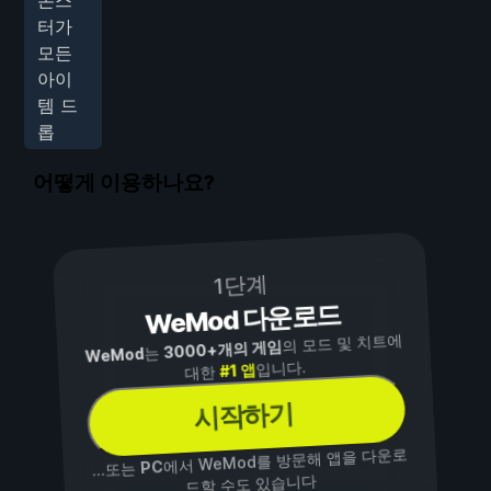
터가
모든
아이
템 드
롭
어떻게 이용하나요?
1단계
WeMod 다운로드
의 모드 및 치트에
3000+개의 게임
는
WeMod
입니다.
#1 앱
대한
시작하기
에서 WeMod를 방문해 앱을 다운로
PC
...또는
드할 수도 있습니다