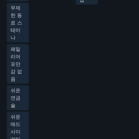
무제
한 동
료 스
태미
나
패밀
리어
포만
감 없
음
쉬운
연금
술
쉬운
매드
사이
언티