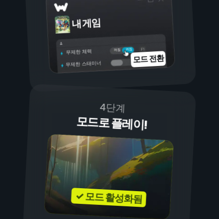
내 게임
켜짐
꺼짐
무제한 체력
모드 전환
무제한 스태미너
4단계
모드로 플레이!
✓ 모드 활성화됨