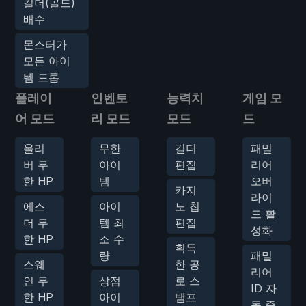
길더(골드)
배수
몬스터가
모든 아이
템 드롭
플레이
인벤토
능력치
게임 모
어 모드
리 모드
모드
드
올리
무한
길더
패밀
버 무
아이
편집
리어
한 HP
템
오버
카지
라이
에스
아이
노 칩
드 활
더 무
템 최
편집
성화
한 HP
소 수
획득
량
패밀
스웨
한 공
리어
인 무
상점
로 스
ID 자
한 HP
아이
탬프
동 증