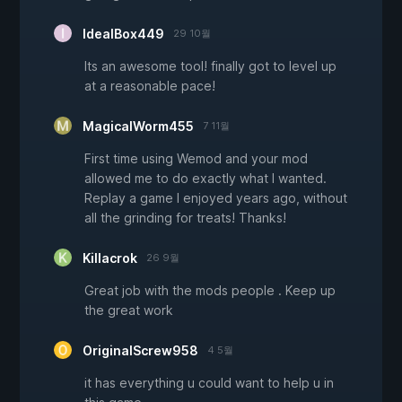
IdealBox449
29 10월
Its an awesome tool! finally got to level up
at a reasonable pace!
MagicalWorm455
7 11월
First time using Wemod and your mod
allowed me to do exactly what I wanted.
Replay a game I enjoyed years ago, without
all the grinding for treats! Thanks!
Killacrok
26 9월
Great job with the mods people . Keep up
the great work
OriginalScrew958
4 5월
it has everything u could want to help u in