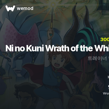
wemod
30
Ni no Kuni Wrath of the
트레이너 
Vir