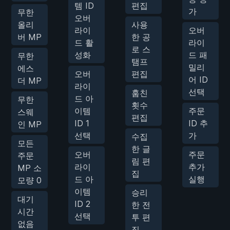
템 ID
편집
가
무한
오버
올리
사용
라이
오버
버 MP
한 공
드 활
라이
로 스
성화
드 패
무한
탬프
밀리
에스
오버
편집
어 ID
더 MP
라이
선택
훔친
드 아
무한
횟수
이템
주문
스웨
편집
ID 1
ID 추
인 MP
선택
가
수집
모든
한 글
오버
주문
주문
림 편
라이
추가
MP 소
집
드 아
실행
모량 0
이템
승리
대기
ID 2
한 전
시간
선택
투 편
없음
집