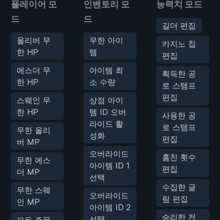
플레이어 모
인벤토리 모
능력치 모드
드
드
길더 편집
올리버 무
무한 아이
카지노 칩
한 HP
템
편집
에스더 무
아이템 최
획득한 공
한 HP
소 수량
로 스탬프
편집
스웨인 무
상점 아이
한 HP
템 ID 오버
사용한 공
라이드 활
로 스탬프
무한 올리
성화
편집
버 MP
오버라이드
훔친 횟수
무한 에스
아이템 ID 1
편집
더 MP
선택
수집한 글
무한 스웨
오버라이드
림 편집
인 MP
아이템 ID 2
승리한 전
선택
모든 주문