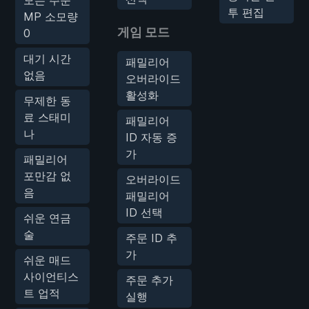
투 편집
MP 소모량
게임 모드
0
대기 시간
패밀리어
없음
오버라이드
활성화
무제한 동
료 스태미
패밀리어
나
ID 자동 증
가
패밀리어
포만감 없
오버라이드
음
패밀리어
ID 선택
쉬운 연금
술
주문 ID 추
가
쉬운 매드
사이언티스
주문 추가
트 업적
실행