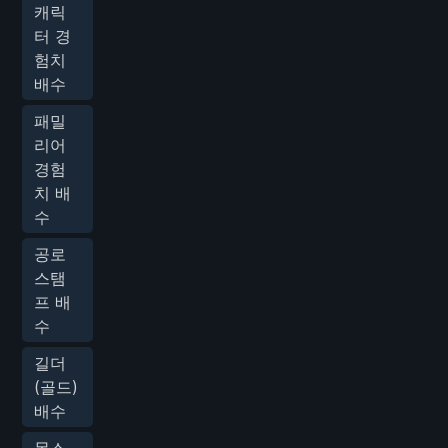
캐릭
터 경
험치
배수
패밀
리어
경험
치 배
수
공로
스탬
프 배
수
길더
(골드)
배수
몬스