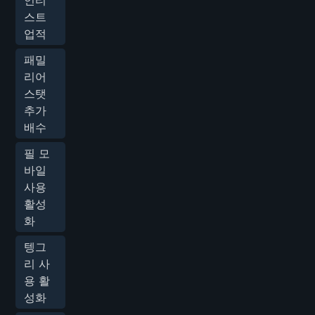
스트
업적
패밀
리어
스탯
추가
배수
필 모
바일
사용
활성
화
텡그
리 사
용 활
성화