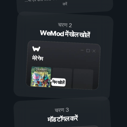
करें
चरण 2
WeMod में खेल खोलें
मेरे गेम
गेम खोलें
चरण 3
मॉड टॉगल करें