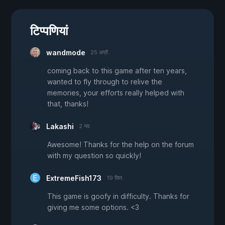
टिप्पणियां
wandmode
25 अप्रै.
coming back to this game after ten years,
wanted to fly through to relive the
memories, your efforts really helped with
that, thanks!
Lakashi
2 नव.
Awesome! Thanks for the help on the forum
with my question so quickly!
ExtremeFish173
19 सित.
This game is goofy in difficulty. Thanks for
giving me some options. <3