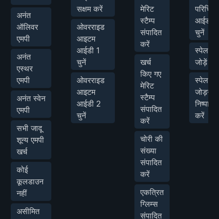
सक्षम करें
मेरिट
परिचित
अनंत
स्टैम्प
आईडी
ऑलिवर
ओवरराइड
संपादित
चुनें
एमपी
आइटम
करें
आईडी 1
स्पेल ID
अनंत
चुनें
खर्च
जोड़ें
एस्थर
किए गए
एमपी
ओवरराइड
स्पेल
मेरिट
आइटम
जोड़ना
स्टैम्प
अनंत स्वेन
आईडी 2
निष्पादि
संपादित
एमपी
चुनें
करें
करें
सभी जादू
चोरी की
शून्य एमपी
संख्या
खर्च
संपादित
कोई
करें
कूलडाउन
एकत्रित
नहीं
ग्लिम्स
असीमित
संपादित