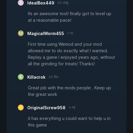
IdealBox449
29 अक्टू.
Its an awesome tool! finally got to level up
at a reasonable pace!
MagicalWorm455
7 नव.
First time using Wemod and your mod
allowed me to do exactly what I wanted.
Replay a game I enjoyed years ago, without
all the grinding for treats! Thanks!
Killacrok
26 सित.
Great job with the mods people . Keep up
the great work
OriginalScrew958
4 मई
it has everything u could want to help u in
this game