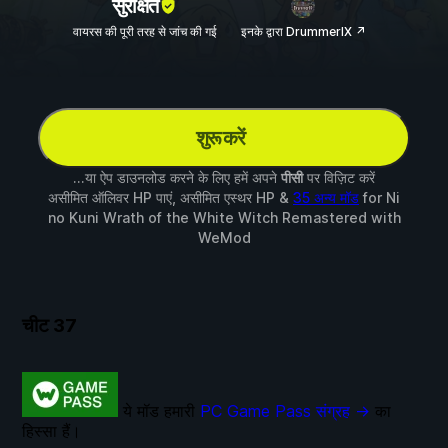
सुरक्षित
वायरस की पूरी तरह से जांच की गई
इनके द्वारा DrummerIX ↗
शुरू करें
...या ऐप डाउनलोड करने के लिए हमें अपने
पीसी
पर विज़िट करें
असीमित ऑलिवर HP पाएं, असीमित एस्थर HP &
35 अन्य मॉड
for
Ni
no Kuni Wrath of the White Witch Remastered
with
WeMod
चीट
37
ये मॉड हमारी
PC Game Pass संग्रह →
का
हिस्सा हैं।