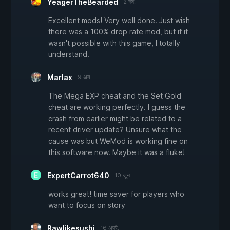
YeagerTheBearded
2 नव.
Excellent mods! Very well done. Just wish
there was a 100% drop rate mod, but if it
wasn't possible with this game, I totally
understand.
Marlax
9 अग.
The Mega EXP cheat and the Set Gold
cheat are working perfectly. I guess the
crash from earlier might be related to a
recent driver update? Unsure what the
cause was but WeMod is working fine on
this software now. Maybe it was a fluke!
ExpertCarrot640
10 जून
works great! time saver for players who
want to focus on story
Rawlikesushi
16 अप्रै.