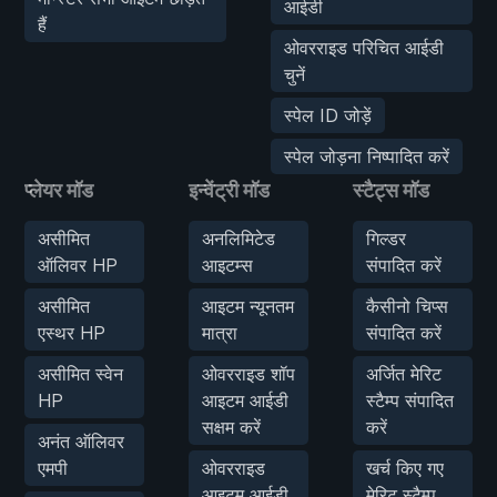
आईडी
हैं
ओवरराइड परिचित आईडी
चुनें
स्पेल ID जोड़ें
स्पेल जोड़ना निष्पादित करें
प्लेयर मॉड
इन्वेंट्री मॉड
स्टैट्स मॉड
असीमित
अनलिमिटेड
गिल्डर
ऑलिवर HP
आइटम्स
संपादित करें
असीमित
आइटम न्यूनतम
कैसीनो चिप्स
एस्थर HP
मात्रा
संपादित करें
असीमित स्वेन
ओवरराइड शॉप
अर्जित मेरिट
HP
आइटम आईडी
स्टैम्प संपादित
सक्षम करें
करें
अनंत ऑलिवर
एमपी
ओवरराइड
खर्च किए गए
आइटम आईडी
मेरिट स्टैम्प