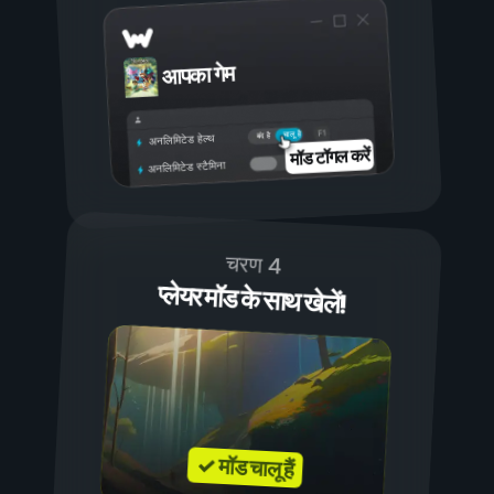
आपका गेम
चालू है
बंद है
अनलिमिटेड हेल्थ
मॉड टॉगल करें
अनलिमिटेड स्टैमिना
चरण 4
प्लेयर मॉड के साथ खेलें!
✓ मॉड चालू हैं