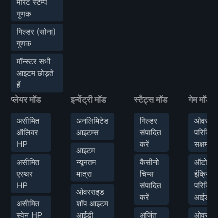
मेरिट स्टैम्प
गुणक
गिल्डर (सोना)
गुणक
मॉन्स्टर सभी
आइटम छोड़ते
हैं
प्लेयर मॉड
इन्वेंट्री मॉड
स्टैट्स मॉड
गेम मॉड
असीमित
अनलिमिटेड
गिल्डर
ओवरराइ
ऑलिवर
आइटम्स
संपादित
परिचित
HP
करें
सक्षम करे
आइटम
असीमित
न्यूनतम
कैसीनो
ऑटो
एस्थर
मात्रा
चिप्स
इंक्रिमेंट
HP
संपादित
परिचित
ओवरराइड
करें
आईडी
असीमित
शॉप आइटम
स्वेन HP
आईडी
अर्जित
ओवरराइ