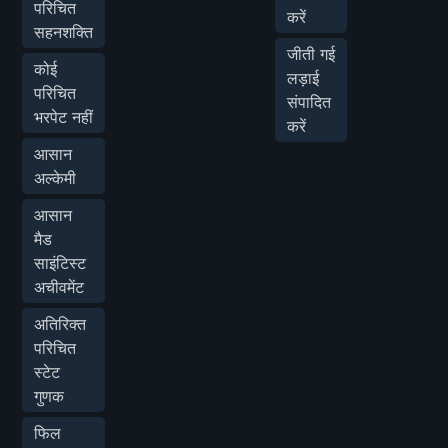
परिचित
करें
सहनशक्ति
जीती गई
कोई
लड़ाई
परिचित
संपादित
भरपेट नहीं
करें
आसान
अल्केमी
आसान
मैड
साइंटिस्ट
अचीवमेंट
अतिरिक्त
परिचित
स्टेट
गुणक
फिल