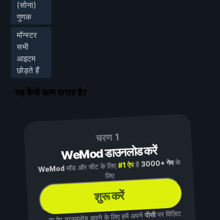
(सोना)
गुणक
मॉन्स्टर
सभी
आइटम
छोड़ते हैं
यह कैसे काम करता है?
चरण 1
WeMod डाउनलोड करें
के
3000+ गेम
है
#1 ऐप
मॉड और चीट के लिए
WeMod
लिए
शुरू करें
पर विज़िट
पीसी
...या ऐप डाउनलोड करने के लिए हमें अपने