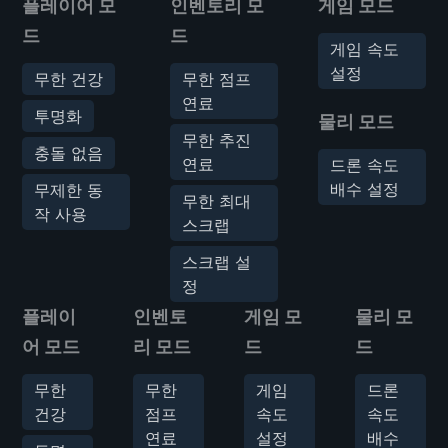
플레이어 모
인벤토리 모
게임 모드
드
드
게임 속도
설정
무한 건강
무한 점프
연료
투명화
물리 모드
무한 추진
충돌 없음
연료
드론 속도
배수 설정
무제한 동
무한 최대
작 사용
스크랩
스크랩 설
정
플레이
인벤토
게임 모
물리 모
어 모드
리 모드
드
드
무한
무한
게임
드론
건강
점프
속도
속도
연료
설정
배수