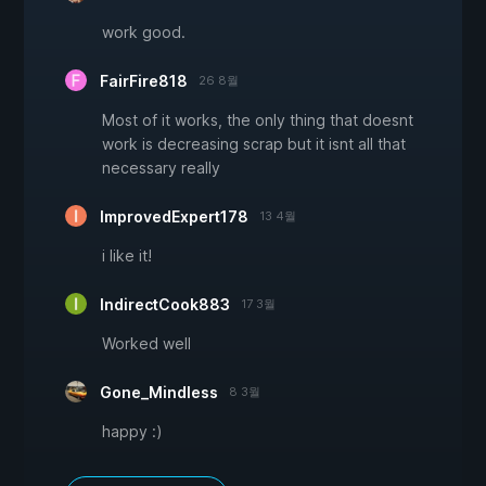
work good.
FairFire818
26 8월
Most of it works, the only thing that doesnt
work is decreasing scrap but it isnt all that
necessary really
ImprovedExpert178
13 4월
i like it!
IndirectCook883
17 3월
Worked well
Gone_Mindless
8 3월
happy :)