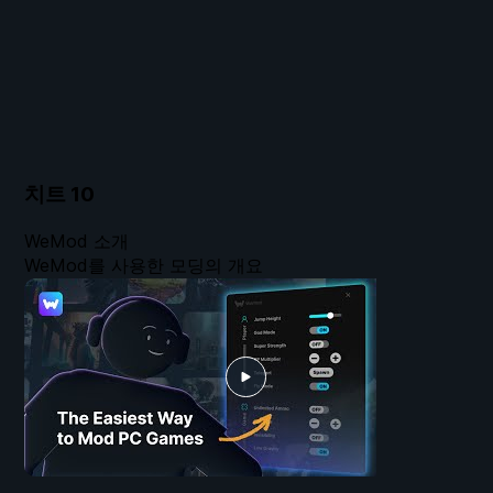
치트
10
WeMod 소개
WeMod를 사용한 모딩의 개요