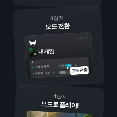
3단계
모드 전환
내 게임
켜짐
꺼짐
무제한 체력
모드 전환
무제한 스태미너
4단계
모드로 플레이!