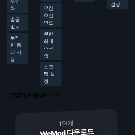
투명
설정
화
무한
추진
충돌
연료
없음
무한
무제
최대
한 동
스크
작 사
랩
용
스크
랩 설
정
어떻게 이용하나요?
1단계
WeMod 다운로드