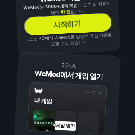
의 모드 및 치트에
3000+개의 게임
는
WeMod
입니다.
#1 앱
대한
시작하기
에서 WeMod를 방문해 앱을 다운로
PC
...또는
드할 수도 있습니다
2단계
WeMod에서 게임 열기
내 게임
게임 열기