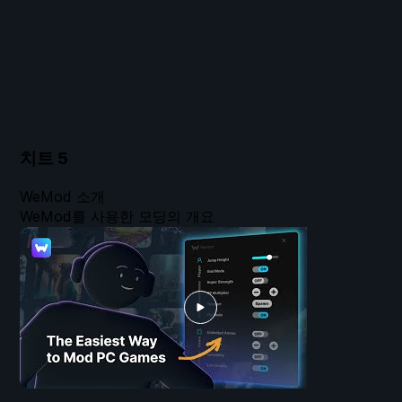
치트
5
WeMod 소개
WeMod를 사용한 모딩의 개요