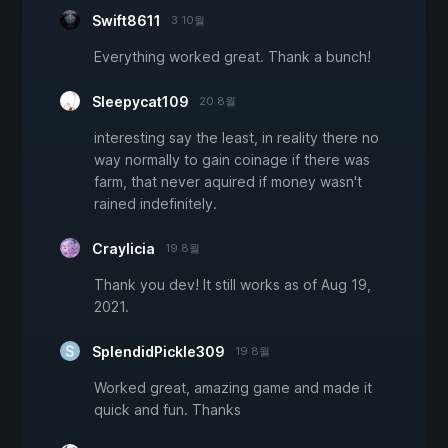
Swift8611
3 10월
Everything worked great. Thank a bunch!
Sleepycat109
20 8월
interesting say the least, in reality there no
way normally to gain coinage if there was
farm, that never aquired if money wasn't
rained indefinitely.
Craylicia
19 8월
Thank you dev! It still works as of Aug 19,
2021.
SplendidPickle309
19 8월
Worked great, amazing game and made it
quick and fun. Thanks