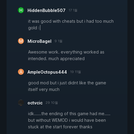
HiddenBubble507
17 1월
it was good with cheats but i had too much
gold :|
MicroBagel
9 1월
Awesome work. everything worked as
intended. much appreciated
AmpleOctopus444
19 11월
good mod but i just didnt like the game
itself very much
octvcic
29 10월
idk......the ending of this game had me.....
but without WEMOD i would have been
stuck at the start forever thanks