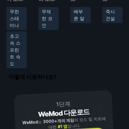
무한
무제
배부
즉시
스태
한 코
른 말
건설
미나
인
초고
속 스
프린
트 속
도
어떻게 이용하나요?
1단계
WeMod 다운로드
의 모드 및 치트에
3000+개의 게임
는
WeMod
입니다.
#1 앱
대한