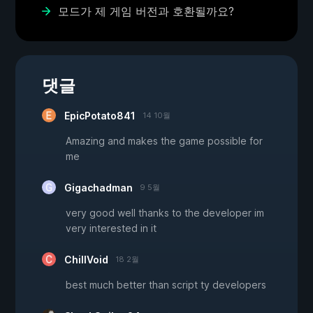
모드가 제 게임 버전과 호환될까요?
댓글
EpicPotato841
14 10월
Amazing and makes the game possible for
me
Gigachadman
9 5월
very good well thanks to the developer im
very interested in it
ChillVoid
18 2월
best much better than script ty developers