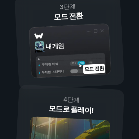
3단계
모드 전환
내 게임
켜짐
꺼짐
무제한 체력
모드 전환
무제한 스태미너
4단계
모드로 플레이!