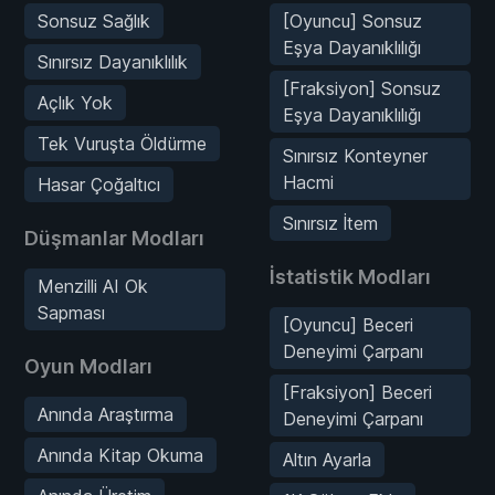
Sonsuz Sağlık
[Oyuncu] Sonsuz
Eşya Dayanıklılığı
Sınırsız Dayanıklılık
[Fraksiyon] Sonsuz
Açlık Yok
Eşya Dayanıklılığı
Tek Vuruşta Öldürme
Sınırsız Konteyner
Hacmi
Hasar Çoğaltıcı
Sınırsız İtem
Düşmanlar Modları
İstatistik Modları
Menzilli AI Ok
Sapması
[Oyuncu] Beceri
Deneyimi Çarpanı
Oyun Modları
[Fraksiyon] Beceri
Anında Araştırma
Deneyimi Çarpanı
Anında Kitap Okuma
Altın Ayarla