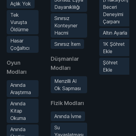
Açlık Yok
Dayanıklılığı
Beceri
Deneyimi
Tek
Sınırsız
Çarpanı
Vuruşta
Konteyner
Öldürme
Hacmi
Altın Ayarla
Hasar
Sınırsız İtem
1K Şöhret
Çoğaltıcı
Ekle
Düşmanlar
Oyun
Şöhret
Modları
Ekle
Modları
Menzilli AI
Anında
Ok Sapması
Araştırma
Fizik Modları
Anında
Kitap
Anında İvme
Okuma
Su
Anında
Yavaşlatması