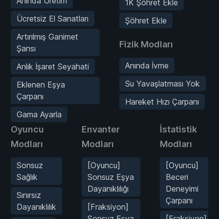
Anında Üretim
1K Şöhret Ekle
Ücretsiz El Sanatları
Şöhret Ekle
Artırılmış Ganimet
Fizik Modları
Şansı
Anında İvme
Anlık İşaret Seyahati
Su Yavaşlatması Yok
Eklenen Eşya
Çarpanı
Hareket Hızı Çarpanı
Gama Ayarla
Oyuncu
Envanter
İstatistik
Modları
Modları
Modları
Sonsuz
[Oyuncu]
[Oyuncu]
Sağlık
Sonsuz Eşya
Beceri
Dayanıklılığı
Deneyimi
Sınırsız
Çarpanı
Dayanıklılık
[Fraksiyon]
Sonsuz Eşya
[Fraksiyon]