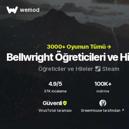
wemod
3000+ Oyunun Tümü→
Bellwright Öğreticileri ve Hi
Öğreticiler ve Hileler
Steam
4.9/5
100K+
37K inceleme
indirme
Güvenli
VirusTotal taraması
GreenHouse tarafından ↗