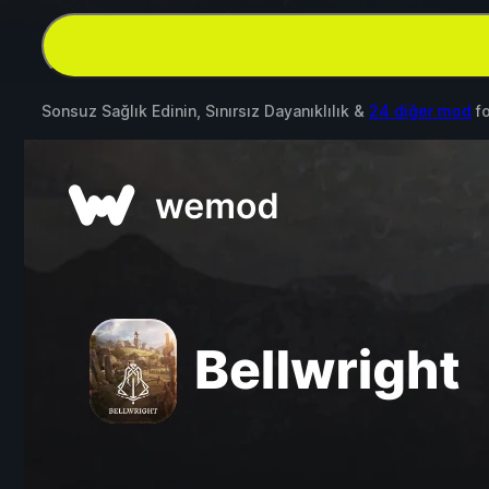
Sonsuz Sağlık Edinin, Sınırsız Dayanıklılık &
24 diğer mod
f