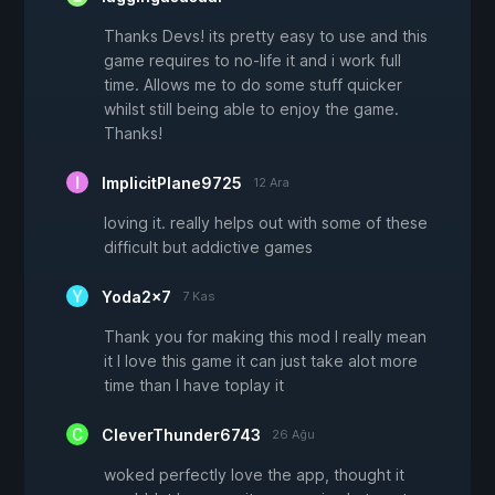
Thanks Devs! its pretty easy to use and this
game requires to no-life it and i work full
time. Allows me to do some stuff quicker
whilst still being able to enjoy the game.
Thanks!
ImplicitPlane9725
12 Ara
loving it. really helps out with some of these
difficult but addictive games
Yoda2x7
7 Kas
Thank you for making this mod I really mean
it I love this game it can just take alot more
time than I have toplay it
CleverThunder6743
26 Ağu
woked perfectly love the app, thought it