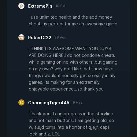
ExtremePin
10 Eki
i use unlimited health and the add money
cheat.. is perfect for me an awesome game
RobertC22
29 Ağu
i THINK ITS AWESOME WHAT YOU GUYS
ARE DOING HERE.I do not condone cheats
while gaming online with others..but gaming
on my own? why not I like that i now have
things i wouldnt normally get so easy in my
games. its making for an extremely
enjoyable experience...so thank you
CharmingTiger445
9 Haz
Thank you. I can progress in the storyline
and not mash buttons. I am getting old, so
w, a,s,d turns into a horror of q,e,r, caps
lock and z. LOL