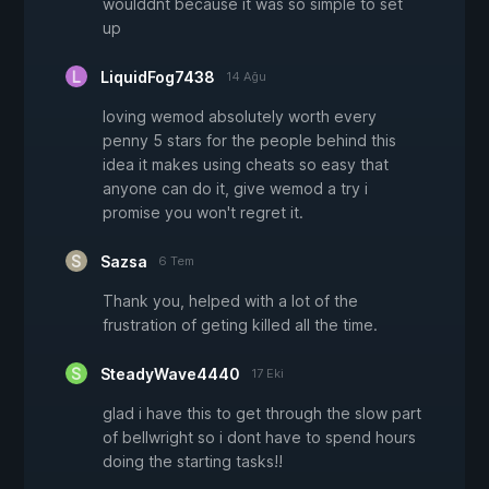
woulddnt because it was so simple to set
up
LiquidFog7438
14 Ağu
loving wemod absolutely worth every
penny 5 stars for the people behind this
idea it makes using cheats so easy that
anyone can do it, give wemod a try i
promise you won't regret it.
Sazsa
6 Tem
Thank you, helped with a lot of the
frustration of geting killed all the time.
SteadyWave4440
17 Eki
glad i have this to get through the slow part
of bellwright so i dont have to spend hours
doing the starting tasks!!