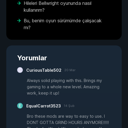
Hileleri Bellwright oyununda nasıl
kullanırım?
Bu, benim oyun sürümümde çalışacak
mı?
Yorumlar
CuriousTable502
20 Mar
Always solid playing with this. Brings my
gaming to a whole new level. Amazing
work, keep it up!
EqualCarrot3523
14 Şub
Bro these mods are way to easy to use. I
DONT GOTTA GRIND HOURS ANYMORE!!!!!