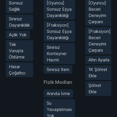
Sonsuz
[Oyuncu]
[Oyuncu]
Sağlık
Sonsuz Eşya
Beceri
Dayanıklılığı
Deneyimi
Sınırsız
Çarpanı
Dayanıklılık
[Fraksiyon]
Sonsuz Eşya
[Fraksiyon]
Açlık Yok
Dayanıklılığı
Beceri
Deneyimi
Tek
Sınırsız
Çarpanı
Vuruşta
Konteyner
Öldürme
Hacmi
Altın Ayarla
Hasar
Sınırsız İtem
1K Şöhret
Çoğaltıcı
Ekle
Fizik Modları
Şöhret
Ekle
Anında İvme
Su
Yavaşlatması
Yok