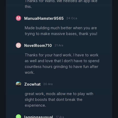
Thanks for Wand. We needed an app like
this.
ManualHamster9565
24 Oca
Made building much better when you are
trying to make massive bases, thank you!
NovelRoom710
21 Ara
Thanks for your hard work. I have to work
as well and love that I don't have to spend
countless hours grinding to have fun after
work.
Zocwhat
20 Ara
great work, mods allow me to play with
slight boosts that dont break the
experience.
laggingasusual
17 Ara