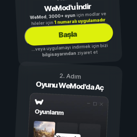
WeMod'u İndir
için modlar ve
3000+ oyun
,
WeMod
1 numaralı uygulamadır
hileler için
Başla
...veya uygulamayı indirmek için bizi
ziyaret et
bilgisayarından
2. Adım
Oyunu WeMod'da Aç
Oyunlarım