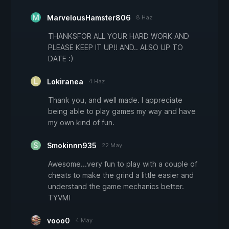
MarvelousHamster806
8 Haz
THANKSFOR ALL YOUR HARD WORK AND
PLEASE KEEP IT UP!! AND.. ALSO UP TO
DATE :)
Lokiranea
4 Haz
Thank you, and well made. I appreciate
being able to play games my way and have
my own kind of fun.
Smokinnn935
22 May
Awesome...very fun to play with a couple of
cheats to make the grind a little easier and
understand the game mechanics better.
TYVM!
vooo0
4 May