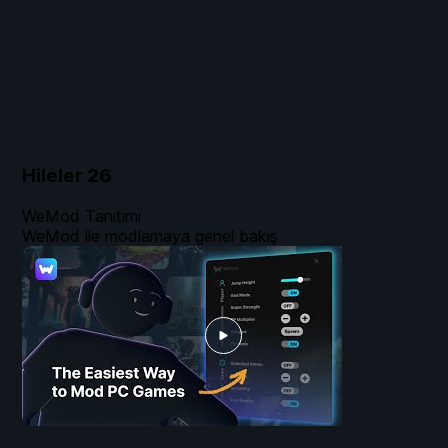
Hileler
26
WeMod Tanıtımı
WeMod ile modlamaya genel bakış