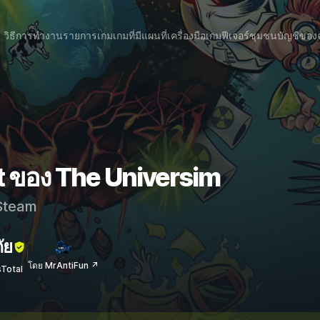
วิธีการทำงาน
รายการเกม
เกมที่มีแผนที่
เครื่องมือเกม
ฟีเจอร์
ชุมชน
บัญชีของ
t ของ The Universim
team
ัย
โดย MrAntiFun ↗
sTotal