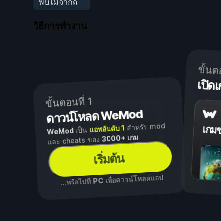
พบไม่จำกัด
วิธีการทำงาน
ขั้นต
เปิ
ขั้นตอนที่ 1
ดาวน์โหลด WeMod
สำหรับ mod
แอพอันดับ 1
เกม
เป็น
WeMod
3000+ เกม
และ cheats ของ
เริ่มต้น
เพื่อดาวน์โหลดแอป
PC
...หรือไปที่