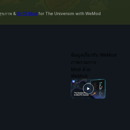
างสุขภาพ &
อีก 13 Mod
for
The Universim
with
WeMod
ข้อมูลเกี่ยวกับ WeMod
ภาพรวมการ
Mod ด้วย
WeMod