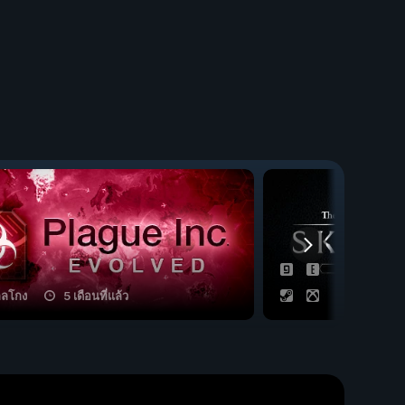
กลโกง
5 เดือนที่แล้ว
14 กลโกง