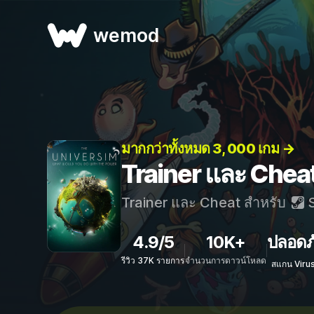
wemod
มากกว่าทั้งหมด 3, 000 เกม →
Trainer และ Chea
Trainer และ Cheat สำหรับ
S
4.9/5
10K+
ปลอดภ
รีวิว 37K รายการ
จำนวนการดาวน์โหลด
สแกน Viru