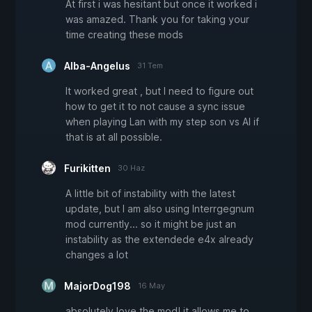
At first i was hesitant but once it worked i
was amazed. Thank you for taking your
time creating these mods
Alba-Angelus
31 Tem
It worked great , but I need to figure out
how to get it to not cause a sync issue
when playing Lan with my step son vs AI if
that is at all possible.
Furikitten
30 Haz
A little bit of instability with the latest
update, but I am also using Interrgegnum
mod currently... so it might be just an
instability as the extendede e4x already
changes a lot
MajorDog198
16 May
absolutely love the mod! it allows me to