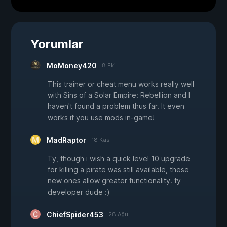
Yorumlar
MoMoney420
8 Eki
This trainer or cheat menu works really well
with Sins of a Solar Empire: Rebellion and I
haven't found a problem thus far. It even
works if you use mods in-game!
MadRaptor
18 Kas
Ty, though i wish a quick level 10 upgrade
for killing a pirate was still available, these
new ones allow greater functionality. ty
developer dude :)
ChiefSpider453
28 Ağu