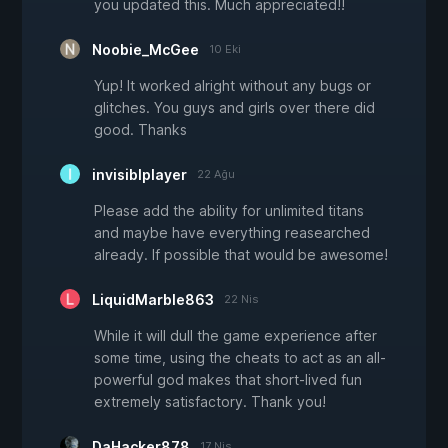
you updated this. Much appreciated!!
Noobie_McGee
10 Eki
Yup! It worked alright without any bugs or
glitches. You guys and girls over there did
good. Thanks
invisiblplayer
22 Ağu
Please add the ability for unlimited titans
and maybe have everything reasearched
already. If possible that would be awesome!
LiquidMarble863
22 Nis
While it will dull the game experience after
some time, using the cheats to act as an all-
powerful god makes that short-lived fun
extremely satisfactory. Thank you!
DaHacker878
17 Nis