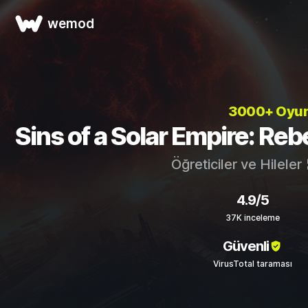
wemod
3000+ Oyu
Sins of a Solar Empire: Rebel
Öğreticiler ve Hileler
4.9/5
37K inceleme
Güvenli
VirusTotal taraması