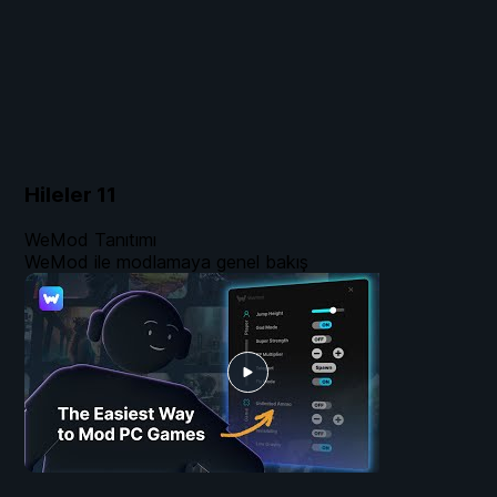
Hileler
11
WeMod Tanıtımı
WeMod ile modlamaya genel bakış