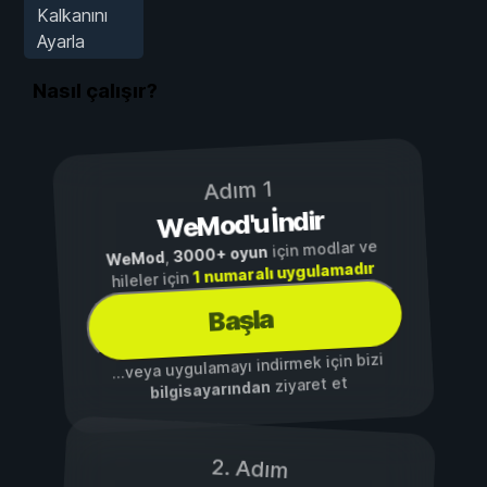
Kalkanını
Ayarla
Nasıl çalışır?
Adım 1
WeMod'u İndir
için modlar ve
3000+ oyun
,
WeMod
1 numaralı uygulamadır
hileler için
Başla
...veya uygulamayı indirmek için bizi
ziyaret et
bilgisayarından
2. Adım