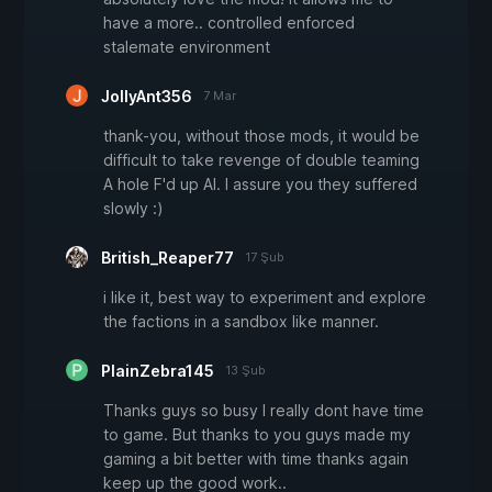
have a more.. controlled enforced
stalemate environment
JollyAnt356
7 Mar
thank-you, without those mods, it would be
difficult to take revenge of double teaming
A hole F'd up AI. I assure you they suffered
slowly :)
British_Reaper77
17 Şub
i like it, best way to experiment and explore
the factions in a sandbox like manner.
PlainZebra145
13 Şub
Thanks guys so busy I really dont have time
to game. But thanks to you guys made my
gaming a bit better with time thanks again
keep up the good work..