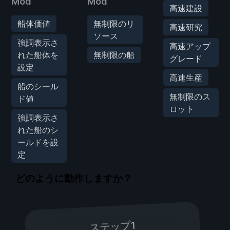
Mod
Mod
高速建設
船体価値
無制限のリ
高速研究
ソース
強調表示さ
高速アップ
れた船体を
無制限の船
グレード
設定
高速生産
船のシール
無制限のス
ド値
ロット
強調表示さ
れた船のシ
ールドを設
定
どのように動作しますか？
ステップ1