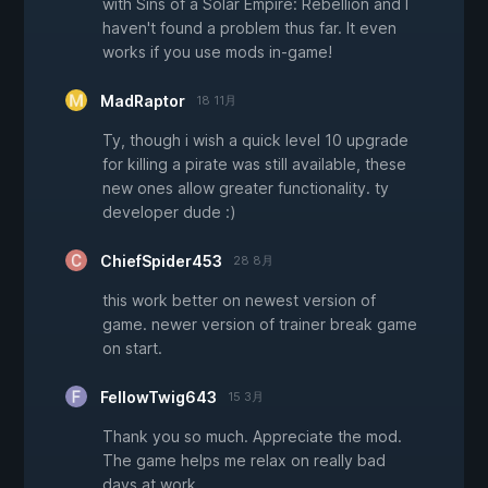
with Sins of a Solar Empire: Rebellion and I
haven't found a problem thus far. It even
works if you use mods in-game!
MadRaptor
18 11月
Ty, though i wish a quick level 10 upgrade
for killing a pirate was still available, these
new ones allow greater functionality. ty
developer dude :)
ChiefSpider453
28 8月
this work better on newest version of
game. newer version of trainer break game
on start.
FellowTwig643
15 3月
Thank you so much. Appreciate the mod.
The game helps me relax on really bad
days at work.