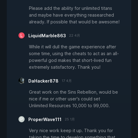
Please add the ability for unlimited titans
and maybe have everything reasearched
already. If possible that would be awesome!
LiquidMarble863
22 4月
While it will dull the game experience after
some time, using the cheats to act as an all-
powerful god makes that short-lived fun
extremely satisfactory. Thank you!
DaHacker878
17 4月
Great work on the Sins Rebellion, would be
nice if me or other user's could set
Unlimited Resources 10,000 to 99,000.
ProperWave111
25 1月
Very nice work keep it up. Thank you for
taking the time to develop something that