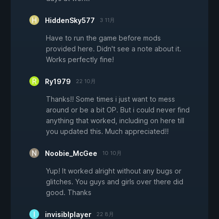
HiddenSky577
3 11月
Have to run the game before mods
provided here. Didn't see a note about it.
Works perfectly fine!
Ry1979
22 10月
Thanks!! Some times i just want to mess
around or be a bit OP. But i could never find
anything that worked, including on here till
you updated this. Much appreciated!!
Noobie_McGee
10 10月
Yup! It worked alright without any bugs or
glitches. You guys and girls over there did
good. Thanks
invisiblplayer
22 8月