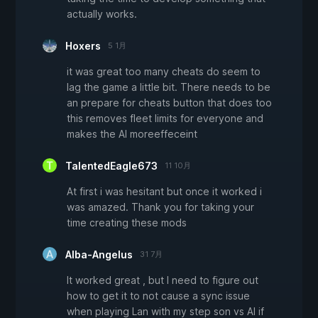
actually works.
Hoxers
5 1月
it was great too many cheats do seem to
lag the game a little bit. There needs to be
an prepare for cheats button that does too
this removes fleet limits for everyone and
makes the AI moreeffeceint
TalentedEagle673
11 10月
At first i was hesitant but once it worked i
was amazed. Thank you for taking your
time creating these mods
Alba-Angelus
31 7月
It worked great , but I need to figure out
how to get it to not cause a sync issue
when playing Lan with my step son vs AI if