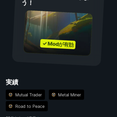
う！
✓ Modが有効
実績
Mutual Trader
Metal Miner
Road to Peace