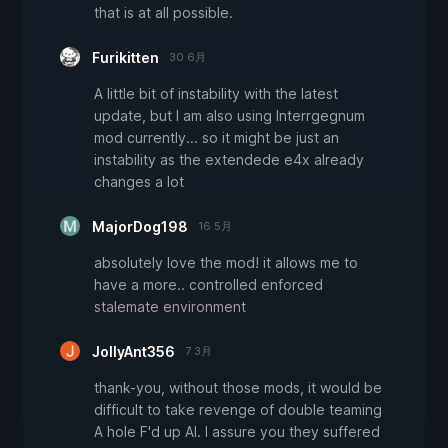
that is at all possible.
Furikitten
30 6月
A little bit of instability with the latest
update, but I am also using Interrgegnum
mod currently... so it might be just an
instability as the extendede e4x already
changes a lot
MajorDog198
16 5月
absolutely love the mod! it allows me to
have a more.. controlled enforced
stalemate environment
JollyAnt356
7 3月
thank-you, without those mods, it would be
difficult to take revenge of double teaming
A hole F'd up AI. I assure you they suffered