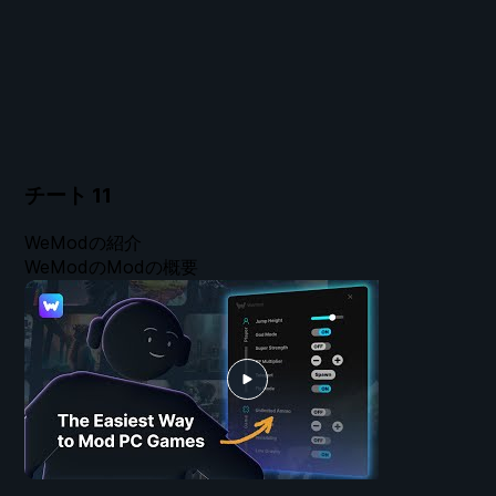
チート
11
WeModの紹介
WeModのModの概要