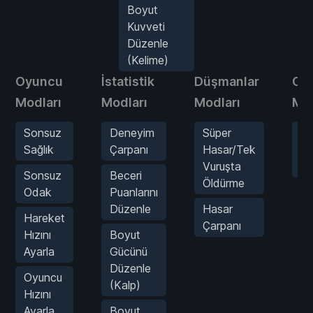
Boyut
Kuvveti
Düzenle
(Kelime)
Oyuncu
İstatistik
Düşmanlar
Oy
Modları
Modları
Modları
Mod
Sonsuz
Deneyim
Süper
O
Sağlık
Çarpanı
Hasar/Tek
Hı
Vuruşta
Ay
Sonsuz
Beceri
Öldürme
Odak
Puanlarını
Düzenle
Hasar
Hareket
Çarpanı
Hızını
Boyut
Ayarla
Gücünü
Düzenle
Oyuncu
(Kalp)
Hızını
Ayarla
Boyut