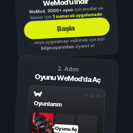
WeMod'u İndir
için modlar ve
3000+ oyun
,
WeMod
1 numaralı uygulamadır
hileler için
Başla
...veya uygulamayı indirmek için bizi
ziyaret et
bilgisayarından
2. Adım
Oyunu WeMod'da Aç
Oyunlarım
Oyunu Aç