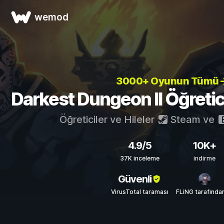
wemod
3000+ Oyunun Tümü
Darkest Dungeon II Öğreticil
Öğreticiler ve Hileler
Steam
ve
4.9/5
10K+
37K inceleme
indirme
Güvenli
VirusTotal taraması
FLiNG tarafında