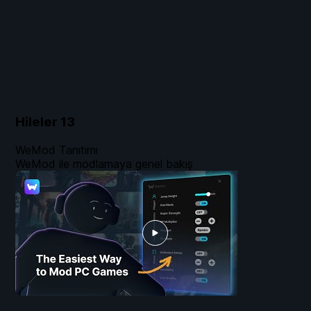
Hileler
13
WeMod Tanıtımı
WeMod ile modlamaya genel bakış