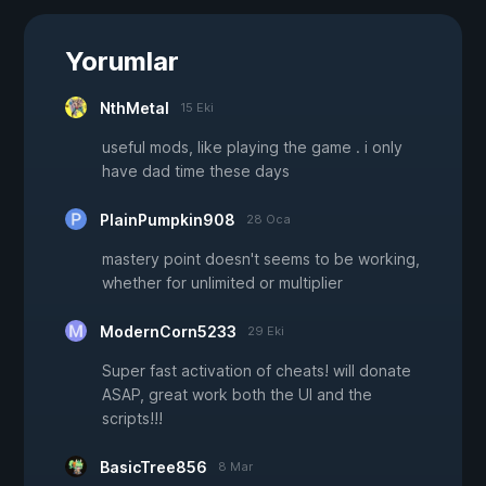
Yorumlar
NthMetal
15 Eki
useful mods, like playing the game . i only
have dad time these days
PlainPumpkin908
28 Oca
mastery point doesn't seems to be working,
whether for unlimited or multiplier
ModernCorn5233
29 Eki
Super fast activation of cheats! will donate
ASAP, great work both the UI and the
scripts!!!
BasicTree856
8 Mar