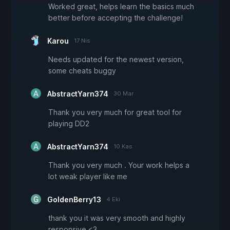
Worked great, helps learn the basics much
better before accepting the challenge!
Karou
17 Nis
Needs updated for the newest version,
some cheats buggy
AbstractYarn374
30 Mar
Thank you very much for great tool for
playing DD2
AbstractYarn374
10 Kas
Thank you very much . Your work helps a
lot weak player like me
GoldenBerry13
4 Eki
thank you it was very smooth and highly
responsive <3