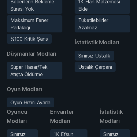
Becerilerin Bekleme
1K Han Malzemesi
Süresi Yok
Ekle
Maksimum Fener
Tüketilebilirler
Parlaklığı
Azalmaz
%100 Kritik Şans
İstatistik Modları
Düşmanlar Modları
Sınırsız Ustalık
Süper Hasar/Tek
Ustalık Çarpanı
Atışta Öldürme
Oyun Modları
Oyun Hızını Ayarla
Oyuncu
Envanter
İstatistik
Modları
Modları
Modları
Sınırsız
1K Efsun
Sınırsız