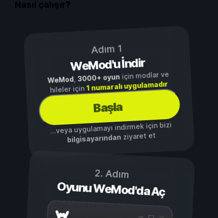
Nasıl çalışır?
Adım 1
WeMod'u İndir
için modlar ve
3000+ oyun
,
WeMod
1 numaralı uygulamadır
hileler için
Başla
...veya uygulamayı indirmek için bizi
ziyaret et
bilgisayarından
2. Adım
Oyunu WeMod'da Aç