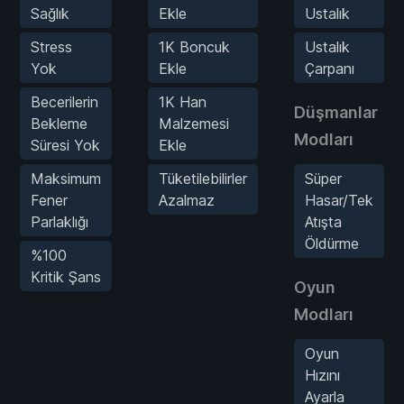
Sağlık
Ekle
Ustalık
Stress
1K Boncuk
Ustalık
Yok
Ekle
Çarpanı
Becerilerin
1K Han
Düşmanlar
Bekleme
Malzemesi
Modları
Süresi Yok
Ekle
Maksimum
Tüketilebilirler
Süper
Fener
Azalmaz
Hasar/Tek
Parlaklığı
Atışta
Öldürme
%100
Kritik Şans
Oyun
Modları
Oyun
Hızını
Ayarla