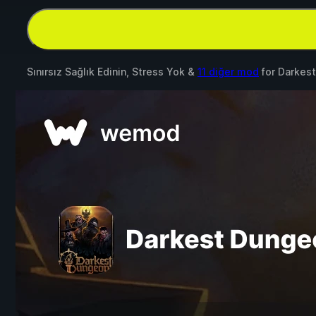
Sınırsız Sağlık Edinin, Stress Yok &
11 diğer mod
for
Darkest