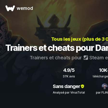
wemod
Tous les jeux (plus de 3
Trainers et cheats pour Da
Trainers et cheats pour
Steam
e
4.9/5
10K
37K avis
télécharg
Sans danger
Analysé par VirusTotal
par FLi