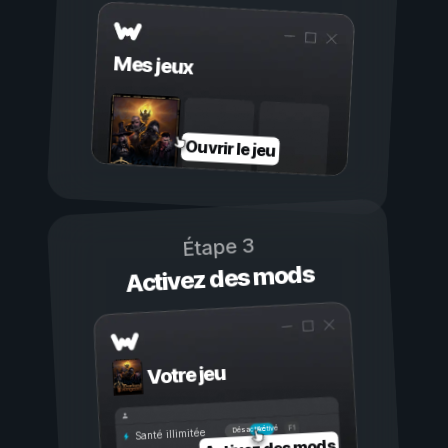
Mes jeux
Ouvrir le jeu
Étape 3
Activez des mods
Votre jeu
Activé
Désactivé
Santé illimitée