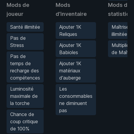
Mods de
Mods
Mods de
joueur
d’inventaire
statistiq
Santé illimitée
Ajouter 1K
Maîtrise
Reliques
illimitée
Pas de
Stress
Ajouter 1K
Multiplica
Babioles
de Maîtris
Pas de
temps de
Ajouter 1K
recharge des
matériaux
compétences
d'auberge
Luminosité
Les
maximale de
consommables
la torche
ne diminuent
pas
Chance de
coup critique
de 100%