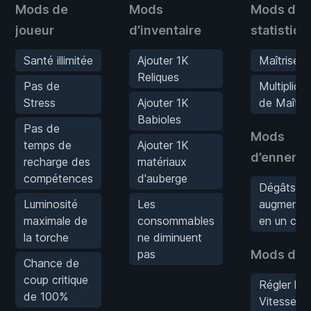
Mods de
Mods
Mods de
joueur
d’inventaire
statistiq
Santé illimitée
Ajouter 1K
Maîtrise il
Reliques
Pas de
Multiplica
Stress
Ajouter 1K
de Maîtris
Babioles
Pas de
Mods
temps de
Ajouter 1K
d’ennemi
recharge des
matériaux
compétences
d'auberge
Dégâts
Luminosité
Les
augmenté
maximale de
consommables
en un cou
la torche
ne diminuent
pas
Mods de 
Chance de
coup critique
Régler la
de 100%
Vitesse d