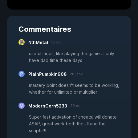
Commentaires
NthMetal
15 oct.
useful mods, like playing the game . i only
have dad time these days
PlainPumpkin908
28 janv.
mastery point doesn't seems to be working,
whether for unlimited or multiplier
ModernCorn5233
29 oct.
Super fast activation of cheats! will donate
ASAP, great work both the UI and the
scripts!!!