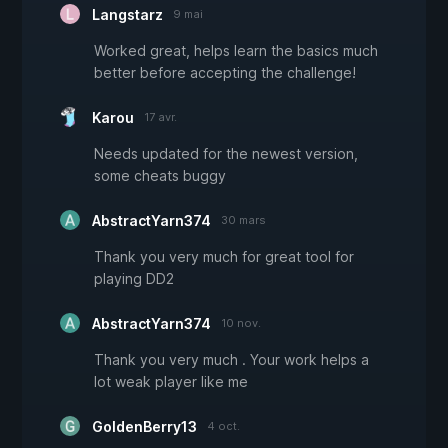
Langstarz
9 mai
Worked great, helps learn the basics much
better before accepting the challenge!
Karou
17 avr.
Needs updated for the newest version,
some cheats buggy
AbstractYarn374
30 mars
Thank you very much for great tool for
playing DD2
AbstractYarn374
10 nov.
Thank you very much . Your work helps a
lot weak player like me
GoldenBerry13
4 oct.