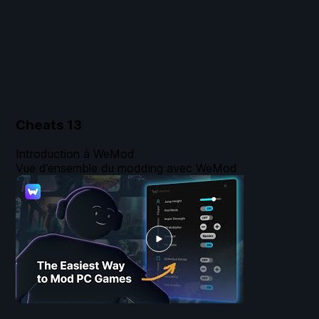
Cheats
13
Introduction à WeMod
Vue d’ensemble du modding avec WeMod