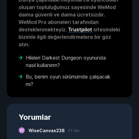
oluşan topluluğumuz sayesinde WeMod
daima güvenli ve daima ücretsizdir.
WeMod Pro aboneleri tarafından
desteklenmekteyiz.
Trustpilot
sitesindeki
bizimle ilgili değerlendirmelere bir göz
atın.
Hileleri Darkest Dungeon oyununda
nasıl kullanırım?
Bu, benim oyun sürümümde çalışacak
mı?
Yorumlar
WiseCanvas238
23 Ağu