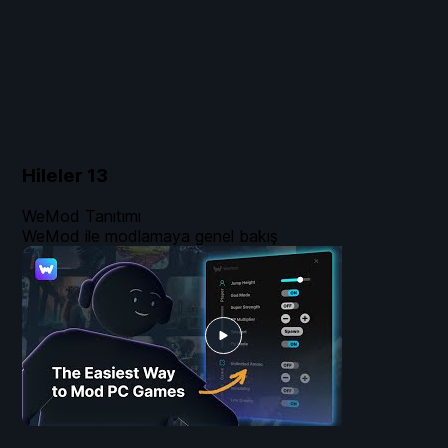
Hileler
13
WeMod Tanıtımı
WeMod ile modlamaya genel bakış