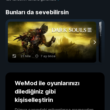
Bunları da sevebilirsin
21 hile
7 ay önce
WeMod ile oyunlarınızı
dilediğiniz gibi
kişiselleştirin
Dünya çapındaki milyonlarca oyuncudan