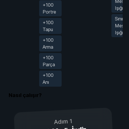
Meşal
+100
Işığı
Portre
Sınırsı
+100
Meşal
Tapu
Işığı
+100
Arma
+100
Parça
+100
Anı
Nasıl çalışır?
Adım 1