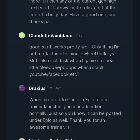
more fun than any of the current gen high
tech stuff. It allows me to relax a bit at the
end of a busy day. Have a good one, and
thanks pal.
ClaudetteVainblade
7 Eyl
good stuff. works pretty well. Only thing I'm
not a total fan of is mousewheel hotkeys.
Mut I also multitask when I game so i hear
little bleepbeepboops when i scroll
youtube/facebook,etc?
Draxius
29 Haz
When directed to Game in Epic folder,
trainer launches game and functions
normally. Just so you know it can be posted
under Epic as well. Thank you for an
awesome trainer. :)