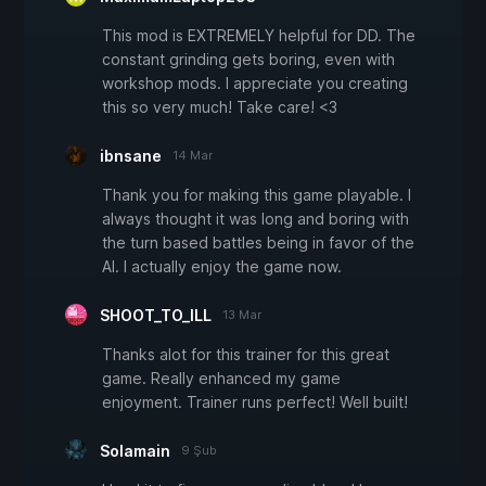
This mod is EXTREMELY helpful for DD. The
constant grinding gets boring, even with
workshop mods. I appreciate you creating
this so very much! Take care! <3
ibnsane
14 Mar
Thank you for making this game playable. I
always thought it was long and boring with
the turn based battles being in favor of the
AI. I actually enjoy the game now.
SHOOT_TO_ILL
13 Mar
Thanks alot for this trainer for this great
game. Really enhanced my game
enjoyment. Trainer runs perfect! Well built!
Solamain
9 Şub