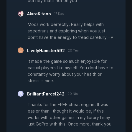
but hey that's not on you
AkiraKitano
17 Kas
Mods work perfectly. Really helps with
speedruns and exploring when you just
don't have the energy to tread carefully =P
LivelyHamster592
20 Tem
It made the game so much enjoyable for
casual players like myself. You dont have to
constantly worry about your health or
stress is nice.
BrilliantParcel242
20 Nis
Thanks for the FREE cheat engine. It was
easier than I thought it would be, if this
works with other games in my library I may
just GoPro with this. Once more, thank you.