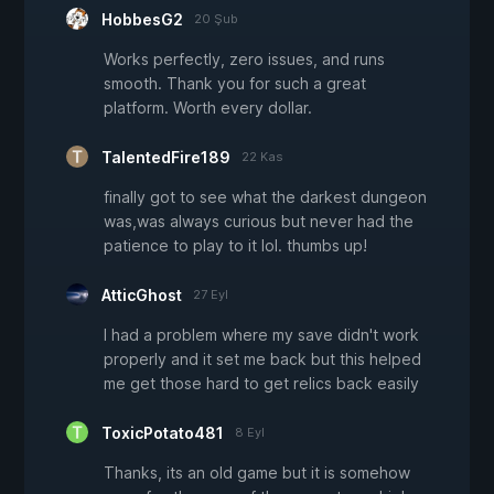
HobbesG2
20 Şub
Works perfectly, zero issues, and runs
smooth. Thank you for such a great
platform. Worth every dollar.
TalentedFire189
22 Kas
finally got to see what the darkest dungeon
was,was always curious but never had the
patience to play to it lol. thumbs up!
AtticGhost
27 Eyl
I had a problem where my save didn't work
properly and it set me back but this helped
me get those hard to get relics back easily
ToxicPotato481
8 Eyl
Thanks, its an old game but it is somehow