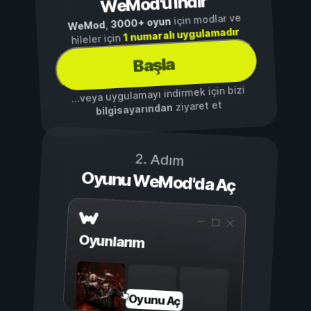
WeMod'u İndir
için modlar ve
3000+ oyun
,
WeMod
1 numaralı uygulamadır
hileler için
Başla
...veya uygulamayı indirmek için bizi
ziyaret et
bilgisayarından
2. Adım
Oyunu WeMod'da Aç
Oyunlarım
Oyunu Aç