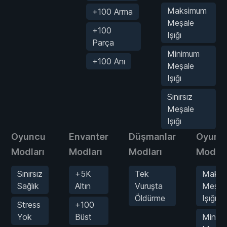
Maksimum
+100 Arma
Meşale
+100
Işığı
Parça
Minimum
+100 Anı
Meşale
Işığı
Sınırsız
Meşale
Işığı
Oyuncu
Envanter
Düşmanlar
Oyun
Modları
Modları
Modları
Modlar
Sınırsız
+5K
Tek
Maksi
Sağlık
Altın
Vuruşta
Meşal
Öldürme
Işığı
Stress
+100
Yok
Büst
Minim