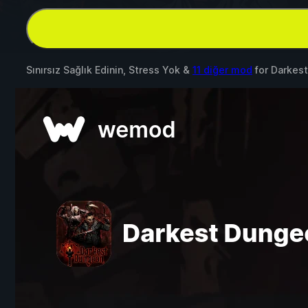
Sınırsız Sağlık Edinin, Stress Yok &
11 diğer mod
for
Darkes