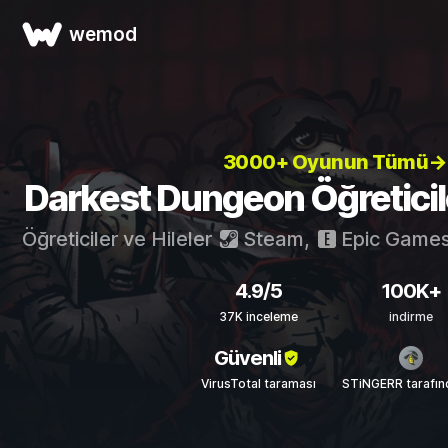
wemod
3000+ Oyunun Tümü→
Darkest Dungeon Öğreticiler
Öğreticiler ve Hileler
Steam
,
Epic Game
4.9/5
100K+
37K inceleme
indirme
Güvenli
VirusTotal taraması
STiNGERR tarafın