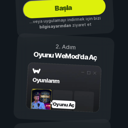
Başla
...veya uygulamayı indirmek için bizi
ziyaret et
bilgisayarından
2. Adım
Oyunu WeMod'da Aç
Oyunlarım
Oyunu Aç