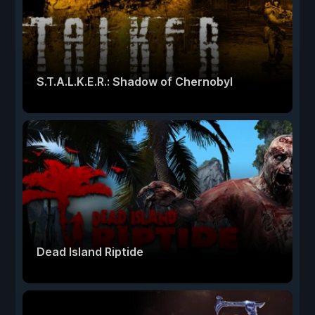
S.T.A.L.K.E.R.: Shadow of Chernobyl
Dead Island Riptide