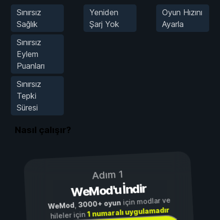
Sınırsız
Yeniden
Oyun Hızını
Sağlık
Şarj Yok
Ayarla
Sınırsız
Eylem
Puanları
Sınırsız
Tepki
Süresi
Nasıl çalışır?
Adım 1
WeMod'u İndir
için modlar ve
3000+ oyun
,
WeMod
1 numaralı uygulamadır
hileler için