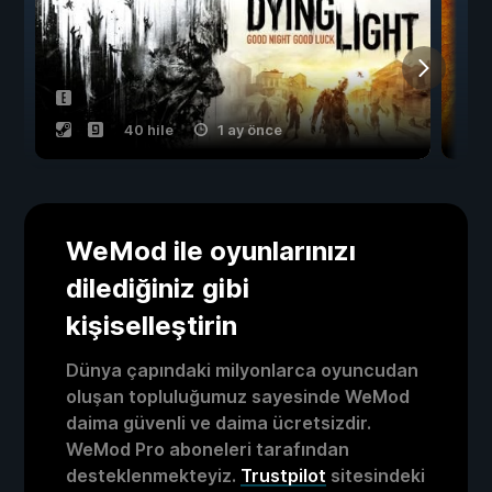
40 hile
1 ay önce
WeMod ile oyunlarınızı
dilediğiniz gibi
kişiselleştirin
Dünya çapındaki milyonlarca oyuncudan
oluşan topluluğumuz sayesinde WeMod
daima güvenli ve daima ücretsizdir.
WeMod Pro aboneleri tarafından
desteklenmekteyiz.
Trustpilot
sitesindeki