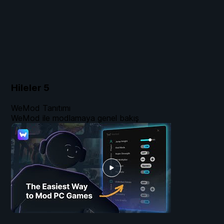
Hileler
5
WeMod Tanıtımı
WeMod ile modlamaya genel bakış