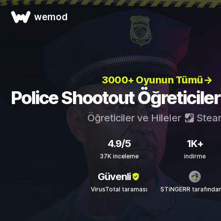
wemod
3000+ Oyunun Tümü→
Police Shootout Öğreticileri
Öğreticiler ve Hileler
Stea
4.9/5
1K+
37K inceleme
indirme
Güvenli
VirusTotal taraması
STiNGERR tarafında