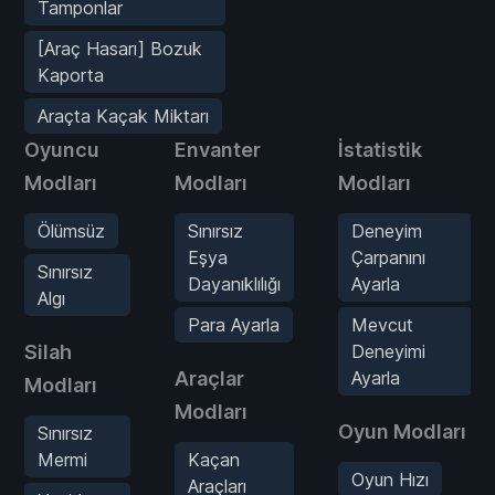
Tamponlar
[Araç Hasarı] Bozuk
Kaporta
Araçta Kaçak Miktarı
Oyuncu
Envanter
İstatistik
Modları
Modları
Modları
Ölümsüz
Sınırsız
Deneyim
Eşya
Çarpanını
Sınırsız
Dayanıklılığı
Ayarla
Algı
Para Ayarla
Mevcut
Silah
Deneyimi
Araçlar
Ayarla
Modları
Modları
Oyun Modları
Sınırsız
Mermi
Kaçan
Oyun Hızı
Araçları