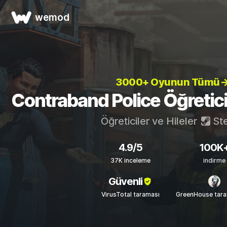
wemod
3000+ Oyunun Tümü
Contraband Police Öğreticile
Öğreticiler ve Hileler
St
4.9/5
100K
37K inceleme
indirme
Güvenli
VirusTotal taraması
GreenHouse tara