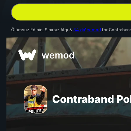
Ölümsüz Edinin, Sınırsız Algı &
34 diğer mod
for
Contraband