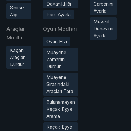
Dayanıklılığı
Çarpanını
Sınırsız
Ayarla
Algı
Para Ayarla
Mevcut
Araçlar
Oyun Modları
Deneyimi
Ayarla
Modları
Oyun Hızı
Kaçan
Muayene
Araçları
Zamanını
Durdur
Durdur
Muayene
Sırasındaki
Araçları Tara
Bulunamayan
Kaçak Eşya
Arama
Kaçak Eşya