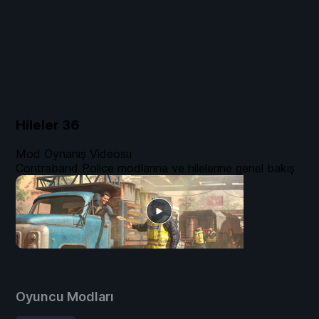
Hileler
36
Mod Oynanış Videosu
Contraband Police modlarına ve hilelerine genel bakış
Oyuncu Modları