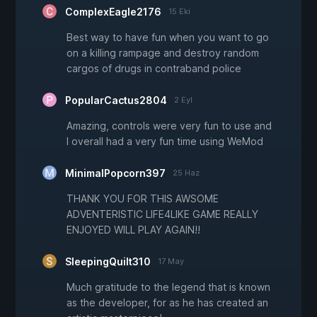
ComplexEagle2176
15 Eki
Best way to have fun when you want to go
on a killing rampage and destroy random
cargos of drugs in contraband police
PopularCactus2804
2 Eyl
Amazing, controls were very fun to use and
I overall had a very fun time using WeMod
MinimalPopcorn397
25 Haz
THANK YOU FOR THIS AWSOME
ADVENTERISTIC LIFE4LIKE GAME REALLY
ENJOYED WILL PLAY AGAIN!!
SleepingQuilt310
17 May
Much gratitude to the legend that is known
as the developer, for as he has created an