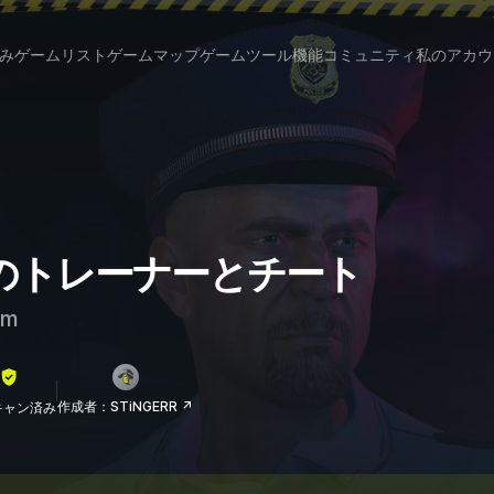
み
ゲームリスト
ゲームマップ
ゲームツール
機能
コミュニティ
私のアカウ
tout のトレーナーとチート
am
作成者：STiNGERR ↗
lスキャン済み