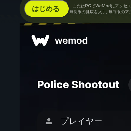
...または
PC
でWeModにアクセ
はじめる
無制限の健康を入手, 無制限のア