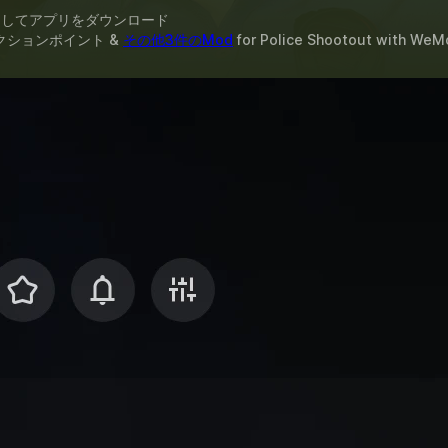
スしてアプリをダウンロード
クションポイント &
その他3件のMod
for
Police Shootout
with
WeM