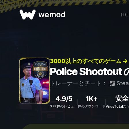
wemod
仕組
3000以上のすべてのゲーム →
Police Shoo
トレーナーとチート：
Ste
安全
4.9/5
1K+
37K件のレビュー
件のダウンロード
VirusTota