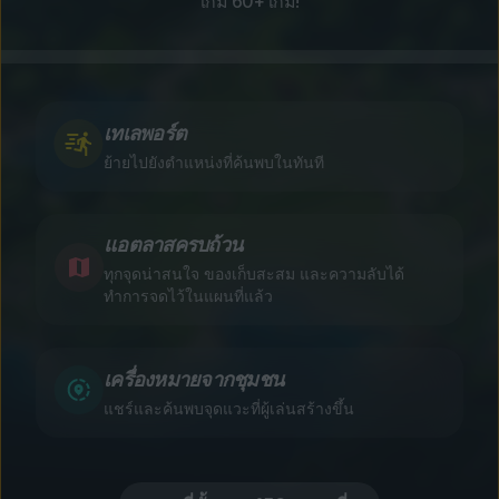
เกม 60+ เกม!
เทเลพอร์ต
ย้ายไปยังตำแหน่งที่ค้นพบในทันที
แอตลาสครบถ้วน
ทุกจุดน่าสนใจ ของเก็บสะสม และความลับได้
ทำการจดไว้ในแผนที่แล้ว
เครื่องหมายจากชุมชน
แชร์และค้นพบจุดแวะที่ผู้เล่นสร้างขึ้น