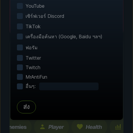
YouTube
เซิร์ฟเวอร์ Discord
TikTok
เครื่องมือค้นหา (Google, Baidu ฯลฯ)
ฟอรัม
Twitter
ขั้นตอนที่ 2 - เลือกฟีเจอร์ของคุณ
Twitch
ปรับแต่งประสบการณ์ของ
MrAntiFun
คุณ
อื่นๆ:
เรียกดูการปรับปรุงและฟีเจอร์ต่าง ๆ ที่ผ่านการทดสอบ
จากชุมชมหลายร้อยรายการ ทุกการเปลี่ยนแปลงเป็น
ส่ง
แบบชั่วคราวและสามารถเปิด/ปิดได้ทันที