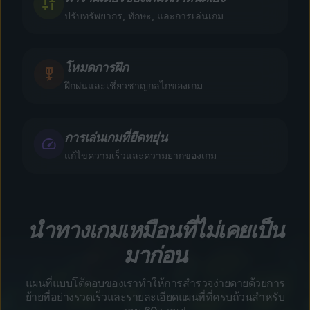
ปรับทรัพยากร, ทักษะ, และการเล่นเกม
โหมดการฝึก
ฝึกฝนและเชี่ยวชาญกลไกของเกม
การเล่นเกมที่ยืดหยุ่น
แก้ไขความเร็วและความยากของเกม
นำทางเกมเหมือนที่ไม่เคยเป็น
มาก่อน
แผนที่แบบโต้ตอบของเราทำให้การสำรวจง่ายดายด้วยการ
ย้ายที่อย่างรวดเร็วและรายละเอียดแผนที่ที่ครบถ้วนสำหรับ