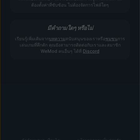
ต้องตั้งค่าที่ซับซ้อน ไม่ต้องจัดการไฟล์ใดๆ
มีคำถามใดๆ หรือไม่
เรียนรู้เพิ่มเติมจาก
บทความ
สนับสนุนของเราหรือ
ชุมชน
การ
เล่นเกมที่คึกคัก คุณยังสามารถติดต่อกับเราและสมาชิก
WeMod คนอื่นๆ ได้ที่
Discord