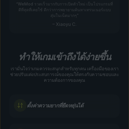
“WeMod รวดเร็วมากกับการเปิดตัวใหม่ เป็นโปรแกรมที่
ดีที่สุดที่เคยใช้ ดีกว่าการพยายามค้นหาเทรนเนอร์แบบ
สุ่มในเน็ตมากๆ”
– Xiaoyu C.
ทำให้เกมเข้าถึงได้ง่ายขึ้น
เรามั่นใจว่าเกมควรจะสนุกสำหรับทุกคน เครื่องมือของเรา
ช่วยปรับแต่งประสบการณ์ของคุณให้ตรงกับความชอบและ
ความต้องการของคุณ
ตั้งค่าความยากที่ยืดหยุ่นได้