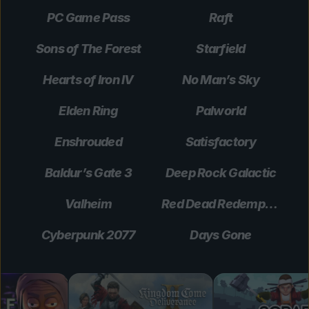
PC Game Pass
Raft
Sons of The Forest
Starfield
Hearts of Iron IV
No Man’s Sky
Elden Ring
Palworld
Enshrouded
Satisfactory
Baldur’s Gate 3
Deep Rock Galactic
Valheim
Red Dead Redemption 2
Cyberpunk 2077
Days Gone