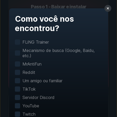
Passo 1 - Baixar e instalar
Configuração com um
Como você nos
clique
encontrou?
A detecção inteligente de jogos encontra seus
FLiNG Trainer
jogos instalados automaticamente. Nenhuma
configuração manual é necessária.
Mecanismo de busca (Google, Baidu,
etc.)
MrAntiFun
Reddit
Um amigo ou familiar
TikTok
Servidor Discord
YouTube
Twitch
Passo 2 - Escolha seus recursos