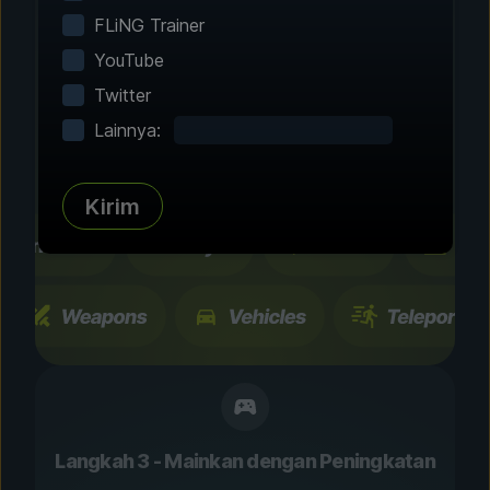
Langkah 2 - Pilih Fitur
FLiNG Trainer
Sesuaikan
YouTube
Permainanmu
Twitter
Lainnya:
Telusuri ratusan peningkatan dan fitur yang
telah diuji komunitas. Semua perubahan
bersifat sementara dan dapat diubah seketika.
Kirim
Langkah 3 - Mainkan dengan Peningkatan