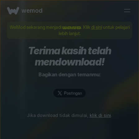
wemod
WeMod sekarang menjadi
. Klik
di sini
untuk pelajari
lebih lanjut.
Terima kasih telah
mendownload!
Bagikan dengan temanmu:
Jika download tidak dimulai,
klik di sini
.