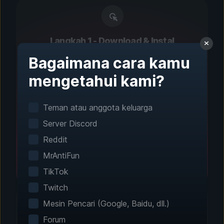
Langkah 1 - Download & Instal
Pengaturan Satu Klik
Bagaimana cara kamu
mengetahui kami?
Deteksi permainan cerdas akan menemukan
game yang terinstal secara otomatis. Tak
perlu konfigurasi manual.
Teman atau anggota keluarga
Server Discord
Reddit
MrAntiFun
TikTok
Twitch
Mesin Pencari (Google, Baidu, dll.)
Forum