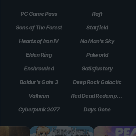
PC Game Pass
Raft
Sons of The Forest
Starfield
Hearts of Iron IV
No Man’s Sky
Elden Ring
Palworld
Enshrouded
Satisfactory
Baldur’s Gate 3
Deep Rock Galactic
Valheim
Red Dead Redemption 2
Cyberpunk 2077
Days Gone