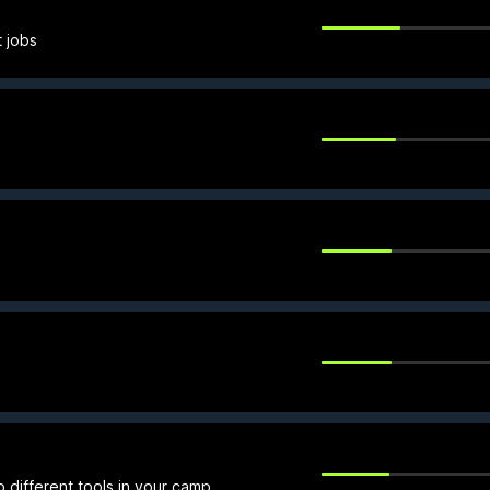
t jobs
 different tools in your camp