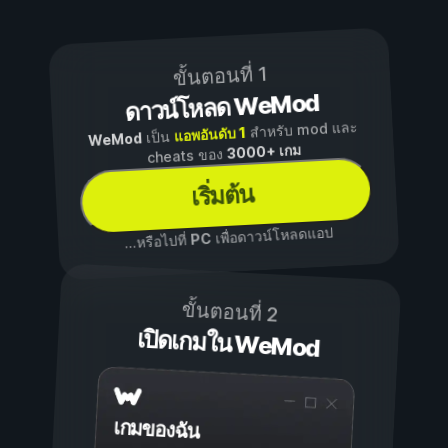
ขั้นตอนที่ 1
ดาวน์โหลด WeMod
สำหรับ mod และ
แอพอันดับ 1
เป็น
WeMod
3000+ เกม
cheats ของ
เริ่มต้น
เพื่อดาวน์โหลดแอป
PC
...หรือไปที่
ขั้นตอนที่ 2
เปิดเกมใน WeMod
เกมของฉัน