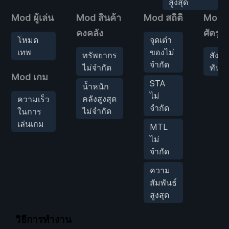
สูงสุด
Mod ผู้เล่น
Mod สินค้า
Mod สถิติ
Mods
คงคลัง
ศัตรู
โหมด
จุดเต๋า
เทพ
ของไม่
ทรัพยากร
สังห
จำกัด
ไม่จำกัด
ทันที
Mod เกม
STA
น้ำหนัก
ไม่
คลังสูงสุด
ความเร็ว
จำกัด
ไม่จำกัด
ในการ
เล่นเกม
MTL
ไม่
จำกัด
ความ
สัมพันธ์
สูงสุด
วิธีการทำงาน