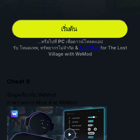
เริ่มต้น
...หรือไปที่
PC
เพื่อดาวน์โหลดแอป
รับ โหมดเทพ, ทรัพยากรไม่จำกัด &
อีก 7 Mod
for
The Lost
Village
with
WeMod
Cheat
9
ข้อมูลเกี่ยวกับ WeMod
ภาพรวมการ Mod ด้วย WeMod