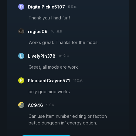
DigitalPickle5107
5 มิ.ย.
Thank you I had fun!
regios09
10 เม.ย.
Works great. Thanks for the mods.
LivelyPin378
16 มี.ค.
Great, all mods are work
PleasantCrayon571
11 มี.ค.
only god mod works
AC946
5 มี.ค.
Can use item number editing or faction
battle dungeon inf energy option.