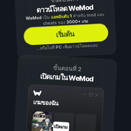
ดาวน์โหลด WeMod
สำหรับ mod และ
แอพอันดับ 1
เป็น
WeMod
3000+ เกม
cheats ของ
เริ่มต้น
เพื่อดาวน์โหลดแอป
PC
...หรือไปที่
ขั้นตอนที่ 2
เปิดเกมใน WeMod
เกมของฉัน
เปิดเกม