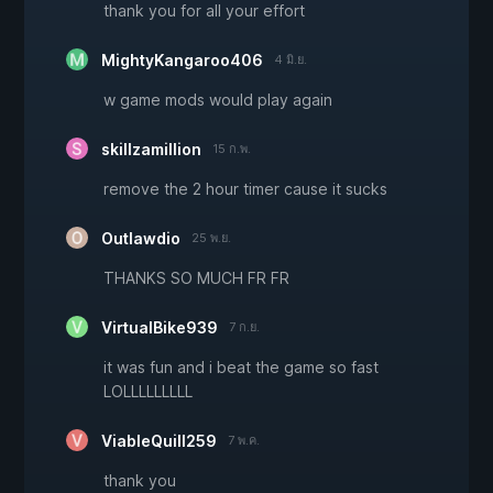
thank you for all your effort
MightyKangaroo406
4 มิ.ย.
w game mods would play again
skillzamillion
15 ก.พ.
remove the 2 hour timer cause it sucks
Outlawdio
25 พ.ย.
THANKS SO MUCH FR FR
VirtualBike939
7 ก.ย.
it was fun and i beat the game so fast
LOLLLLLLLLL
ViableQuill259
7 พ.ค.
thank you