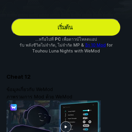
เริ่มต้น
...หรือไปที่
PC
เพื่อดาวน์โหลดแอป
รับ พลังชีวิตไม่จำกัด, ไม่จำกัด MP &
อีก 10 Mod
for
Touhou Luna Nights
with
WeMod
Cheat
12
ข้อมูลเกี่ยวกับ WeMod
ภาพรวมการ Mod ด้วย WeMod