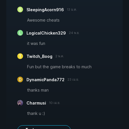
SleepingAcorn916
13 ม.ค.
Awesome cheats
LogicalChicken329
24 พ.ย.
it was fun
Twitch_Boog
2 พ.ค.
Fun but the game breaks to much
DynamicPanda772
23 เม.ย.
thanks man
Charmusi
10 เม.ย.
thank u :)