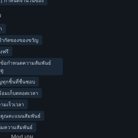
่ 1] กำหนดจำนวนของ
ม
า
ดจำกัดของของขวัญ
งฟรี
จข้อกำหนดความสัมพันธ์
ตู
ทุกชิ้นที่ชื่นชอบ
ร้อมเก็บตลอดเวลา
วามเร็วเวลา
ตัวคูณคะแนนสัมพันธ์
ต้มความสัมพันธ์
Mod เกม