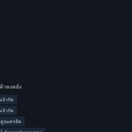
ค้าคงคลัง
่จำกัด
ม่จำกัด
ัวคูณเครดิต