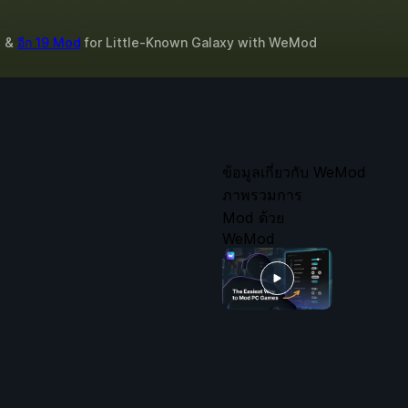
ด &
อีก 19 Mod
for
Little-Known Galaxy
with
WeMod
ข้อมูลเกี่ยวกับ WeMod
ภาพรวมการ
Mod ด้วย
WeMod