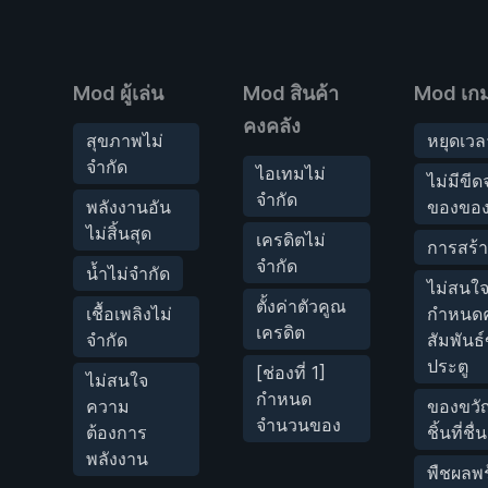
Mod ผู้เล่น
Mod สินค้า
Mod เก
คงคลัง
สุขภาพไม่
หยุดเวล
จำกัด
ไอเทมไม่
ไม่มีขีด
จำกัด
พลังงานอัน
ของของ
ไม่สิ้นสุด
เครดิตไม่
การสร้า
จำกัด
น้ำไม่จำกัด
ไม่สนใจ
ตั้งค่าตัวคูณ
เชื้อเพลิงไม่
กำหนด
เครดิต
จำกัด
สัมพันธ
ประตู
[ช่องที่ 1]
ไม่สนใจ
กำหนด
ความ
ของขวั
จำนวนของ
ต้องการ
ชิ้นที่ชื
พลังงาน
พืชผลพ