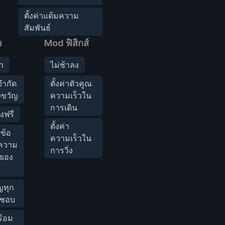
ตั้งค่าแต้มความ
สัมพันธ์
ม
Mod ฟิสิกส์
า
ไม่ช้าลง
จำกัด
ตั้งค่าตัวคูณ
ขวัญ
ความเร็วใน
การเดิน
งฟรี
ตั้งค่า
ข้อ
ความเร็วใน
ความ
การวิ่ง
์ของ
ญทุก
่นชอบ
ร้อม