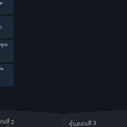
อด
ว
ัวคูณ
้ม
อนที่ 2
ขั้นตอนที่ 3