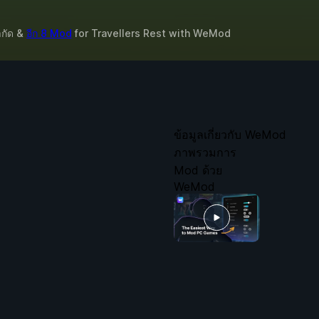
ำกัด &
อีก 8 Mod
for
Travellers Rest
with
WeMod
ข้อมูลเกี่ยวกับ WeMod
ภาพรวมการ
Mod ด้วย
WeMod