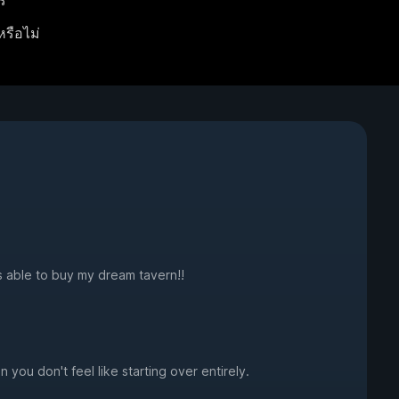
ร
หรือไม่
s able to buy my dream tavern!!
n you don't feel like starting over entirely.