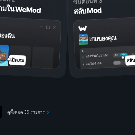
ขั้นตอนที่ 3
ดเกมใน WeMod
สลับ Mod
ของฉัน
เกมของคุณ
เปิด
ปิด
พลังชีวิตไม่จำกัด
สลั
เปิดเกม
แรงไม่จำกัด
ดูทั้งหมด 36 รายการ