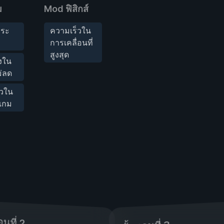
ม
Mod ฟิสิกส์
ระ
ความเร็วใน
การเคลื่อนที่
สูงสุด
ิงใน
ม่ลด
็วใน
เกม
อนที่ 2