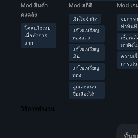
Mod สินค้า
Mod สถิติ
Mod เก
คงคลัง
เงินไม่จำกัด
จบการก
ทำทันที
โคลนไอเทม
แก้ไขเหรียญ
เมื่อทำการ
ทองแดง
เชื้อเพล
ลาก
เตาผิงไ
แก้ไขเหรียญ
เงิน
ความเร
การเล่น
แก้ไขเหรียญ
ทอง
คูณคะแนน
ชื่อเสียงได้
วิธีการทำงาน
ขั้นต