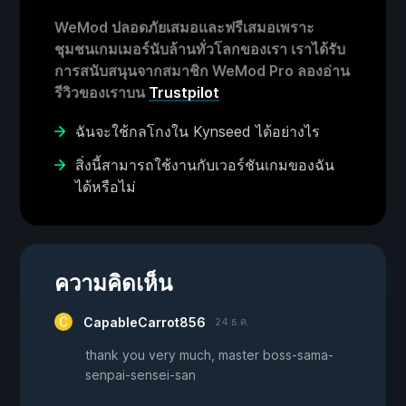
WeMod ปลอดภัยเสมอและฟรีเสมอเพราะ
ชุมชนเกมเมอร์นับล้านทั่วโลกของเรา เราได้รับ
การสนับสนุนจากสมาชิก WeMod Pro ลองอ่าน
รีวิวของเราบน
Trustpilot
ฉันจะใช้กลโกงใน Kynseed ได้อย่างไร
สิ่งนี้สามารถใช้งานกับเวอร์ชันเกมของฉัน
ได้หรือไม่
ความคิดเห็น
CapableCarrot856
24 ธ.ค.
thank you very much, master boss-sama-
senpai-sensei-san