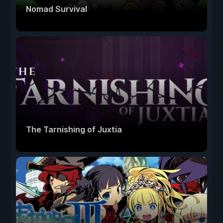
Nomad Survival
The Tarnishing of Juxtia