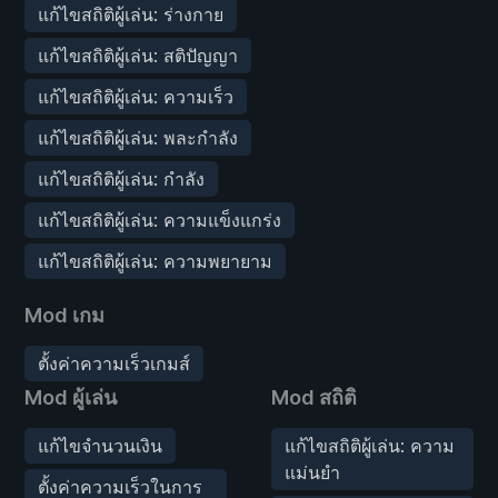
แก้ไขสถิติผู้เล่น: ร่างกาย
แก้ไขสถิติผู้เล่น: สติปัญญา
แก้ไขสถิติผู้เล่น: ความเร็ว
แก้ไขสถิติผู้เล่น: พละกำลัง
แก้ไขสถิติผู้เล่น: กำลัง
แก้ไขสถิติผู้เล่น: ความแข็งแกร่ง
แก้ไขสถิติผู้เล่น: ความพยายาม
Mod เกม
ตั้งค่าความเร็วเกมส์
Mod ผู้เล่น
Mod สถิติ
แก้ไขจำนวนเงิน
แก้ไขสถิติผู้เล่น: ความ
แม่นยำ
ตั้งค่าความเร็วในการ