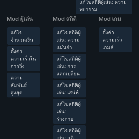
แก้ไขสถิติผู้เล่น: ความ
พยายาม
Mod ผู้เล่น
Mod สถิติ
Mod เกม
แก้ไข
แก้ไขสถิติผู้
ตั้งค่า
จำนวนเงิน
เล่น: ความ
ความเร็ว
แม่นยำ
เกมส์
ตั้งค่า
ความเร็วใน
แก้ไขสถิติผู้
การวิ่ง
เล่น: การ
แลกเปลี่ยน
ความ
สัมพันธ์
แก้ไขสถิติผู้
สูงสุด
เล่น: เสน่ห์
แก้ไขสถิติผู้
เล่น:
ร่างกาย
แก้ไขสถิติผู้
เล่น: สติ