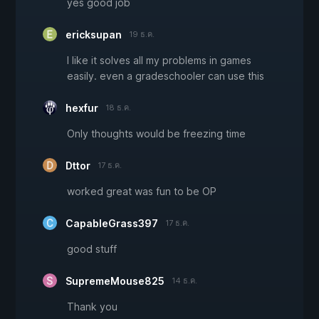
yes good job
ericksupan
19 ธ.ค.
I like it solves all my problems in games
easily. even a gradeschooler can use this
hexfur
18 ธ.ค.
Only thoughts would be freezing time
Dttor
17 ธ.ค.
worked great was fun to be OP
CapableGrass397
17 ธ.ค.
good stuff
SupremeMouse825
14 ธ.ค.
Thank you