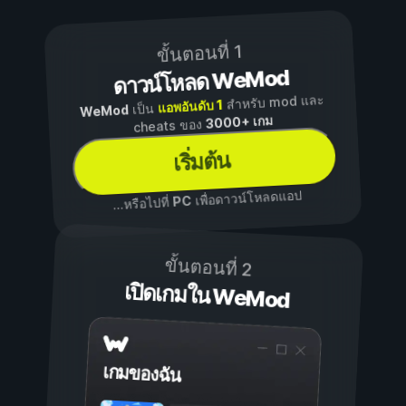
ขั้นตอนที่ 1
ดาวน์โหลด WeMod
สำหรับ mod และ
แอพอันดับ 1
เป็น
WeMod
3000+ เกม
cheats ของ
เริ่มต้น
เพื่อดาวน์โหลดแอป
PC
...หรือไปที่
ขั้นตอนที่ 2
เปิดเกมใน WeMod
เกมของฉัน