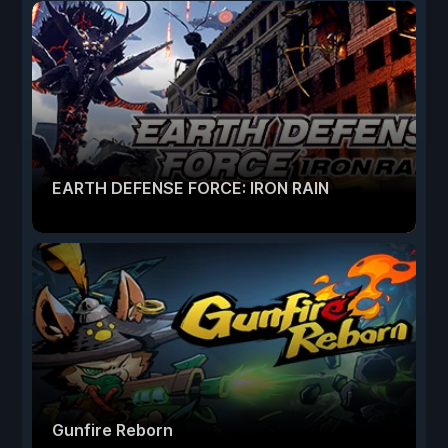
EARTH DEFENSE FORCE: IRON RAIN
Gunfire Reborn