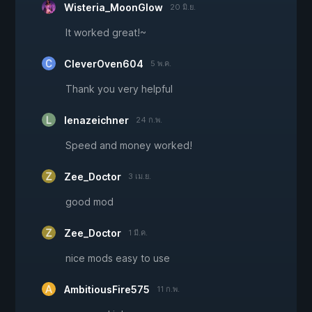
Wisteria_MoonGlow
20 มิ.ย.
It worked great!~
CleverOven604
5 พ.ค.
Thank you very helpful
lenazeichner
24 ก.พ.
Speed and money worked!
Zee_Doctor
3 เม.ย.
good mod
Zee_Doctor
1 มี.ค.
nice mods easy to use
AmbitiousFire575
11 ก.พ.