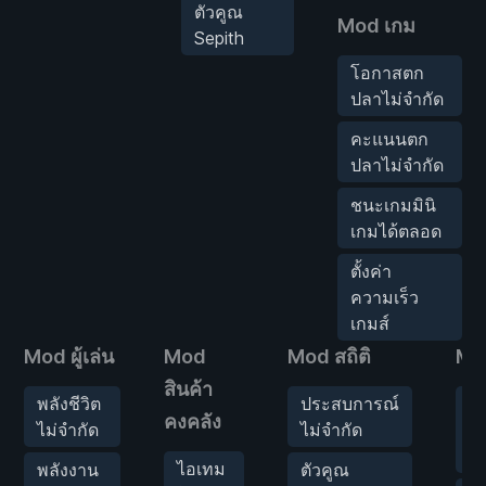
ตัวคูณ
Mod เกม
Sepith
โอกาสตก
ปลาไม่จำกัด
คะแนนตก
ปลาไม่จำกัด
ชนะเกมมินิ
เกมได้ตลอด
ตั้งค่า
ความเร็ว
เกมส์
Mod ผู้เล่น
Mod
Mod สถิติ
Mod
สินค้า
พลังชีวิต
ประสบการณ์
ป
คงคลัง
ไม่จำกัด
ไม่จำกัด
U
สู
ไอเทม
พลังงาน
ตัวคูณ