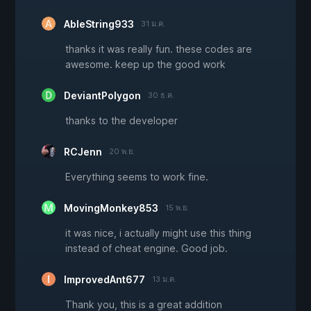
AbleString933
31 ม.ค.
thanks it was really fun. these codes are
awesome. keep up the good work
DeviantPolygon
30 ธ.ค.
thanks to the developer
RCJenn
20 พ.ย.
Everything seems to work fine.
MovingMonkey853
15 พ.ย.
it was nice, i actually might use this thing
instead of cheat engine. Good job.
ImprovedAnt677
13 ม.ค.
Thank you, this is a great addition