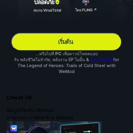
ปลอดภัย
โดย FLiNG ↗
สแกน VirusTotal
เริ่มต้น
...หรือไปที่
PC
เพื่อดาวน์โหลดแอป
รับ พลังชีวิตไม่จำกัด, พลังงาน EP ไม่อั้น &
อีก 34 Mod
for
The Legend of Heroes: Trails of Cold Steel
with
WeMod
Cheat
36
ข้อมูลเกี่ยวกับ WeMod
ภาพรวมการ Mod ด้วย WeMod