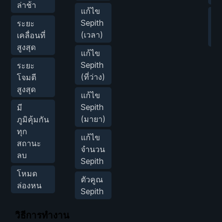
ล่าช้า
แก้ไข
ตั
Sepith
ระยะ
คว
(เวลา)
เคลื่อนที่
เก
สูงสุด
แก้ไข
Sepith
ระยะ
(ที่ว่าง)
โจมตี
สูงสุด
แก้ไข
Sepith
มี
(มายา)
ภูมิคุ้มกัน
ทุก
แก้ไข
สถานะ
จำนวน
ลบ
Sepith
โหมด
ตัวคูณ
ล่องหน
Sepith
วิธีการทำงาน