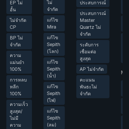
ไม่
EP ไม่
ประสบการณ์
ป
จำกัด
อั้น
สถ
ประสบการณ์
แก้ไข
ไม่จำกัด
Master
ป
Mira
CP
Quartz ไม่
ธา
จำกัด
แก้ไข
BP ไม่
สก
Sepith
จำกัด
ระดับการ
ช
(โลก)
เชื่อมต่อ
ตี
ความ
สูงสุด
คร
แก้ไข
แม่นยำ
Sepith
100%
AP ไม่จำกัด
Mo
(น้ำ)
การหลบ
คะแนน
โ
แก้ไข
หลีก
พันธะไม่
ปล
Sepith
100%
จำกัด
(ไฟ)
ค
ความเร็ว
ปล
แก้ไข
สูงสุด/
Sepith
ไม่มี
ชน
(ลม)
ความ
เ