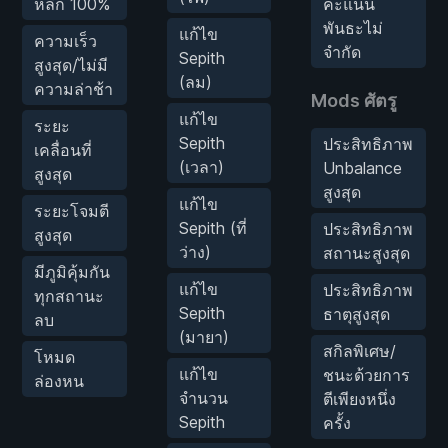
หลีก 100%
คะแนน
พันธะไม่
แก้ไข
ความเร็ว
จำกัด
Sepith
สูงสุด/ไม่มี
(ลม)
ความล่าช้า
Mods ศัตรู
แก้ไข
ระยะ
Sepith
ประสิทธิภาพ
เคลื่อนที่
(เวลา)
Unbalance
สูงสุด
สูงสุด
แก้ไข
ระยะโจมตี
Sepith (ที่
ประสิทธิภาพ
สูงสุด
ว่าง)
สถานะสูงสุด
มีภูมิคุ้มกัน
แก้ไข
ประสิทธิภาพ
ทุกสถานะ
Sepith
ธาตุสูงสุด
ลบ
(มายา)
สกิลพิเศษ/
โหมด
แก้ไข
ชนะด้วยการ
ล่องหน
จำนวน
ตีเพียงหนึ่ง
Sepith
ครั้ง