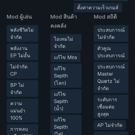
ตั้งค่าความเร็วเกมส์
Mod ผู้เล่น
Mod สินค้า
Mod สถิติ
คงคลัง
พลังชีวิตไม่
ประสบการณ์
จำกัด
ไม่จำกัด
ไอเทมไม่
จำกัด
พลังงาน
ตัวคูณ
EP ไม่อั้น
ประสบการณ์
แก้ไข Mira
ไม่จำกัด
ประสบการณ์
แก้ไข
CP
Master
Sepith
Quartz ไม่
(โลก)
BP ไม่
จำกัด
จำกัด
แก้ไข
ระดับการ
Sepith
ความ
เชื่อมต่อ
(น้ำ)
แม่นยำ
สูงสุด
100%
แก้ไข
AP ไม่จำกัด
Sepith
การหลบ
(ไฟ)