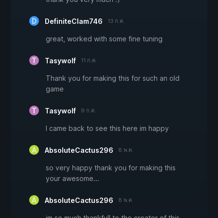
DefiniteClam746
13 ก.ค.
great, worked with some fine tuning
Tasywolf
11 ก.ค.
Thank you for making this for such an old
game
Tasywolf
9 ก.ค.
I came back to see this here im happy
AbsoluteCactus296
8 พ.ค.
so very happy thank you for making this
your awesome...
AbsoluteCactus296
8 พ.ค.
im so much thankfull to the creator of this