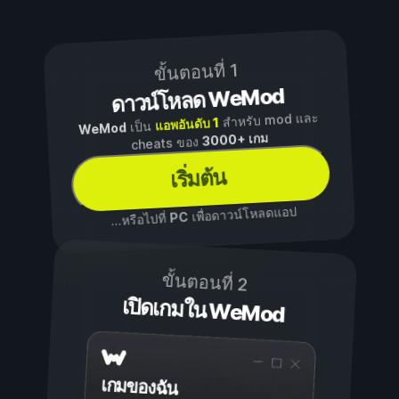
ขั้นตอนที่ 1
ดาวน์โหลด WeMod
สำหรับ mod และ
แอพอันดับ 1
เป็น
WeMod
3000+ เกม
cheats ของ
เริ่มต้น
เพื่อดาวน์โหลดแอป
PC
...หรือไปที่
ขั้นตอนที่ 2
เปิดเกมใน WeMod
เกมของฉัน