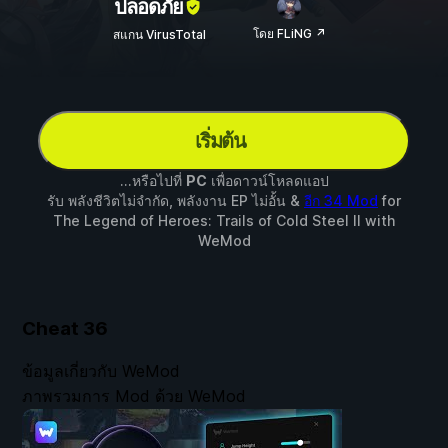
ปลอดภัย
โดย FLiNG ↗
สแกน VirusTotal
เริ่มต้น
...หรือไปที่
PC
เพื่อดาวน์โหลดแอป
รับ พลังชีวิตไม่จำกัด, พลังงาน EP ไม่อั้น &
อีก 34 Mod
for
The Legend of Heroes: Trails of Cold Steel II
with
WeMod
Cheat
36
ข้อมูลเกี่ยวกับ WeMod
ภาพรวมการ Mod ด้วย WeMod