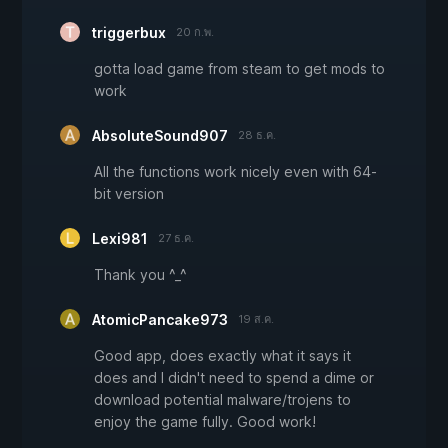
triggerbux
20 ก.พ.
gotta load game from steam to get mods to
work
AbsoluteSound907
28 ธ.ค.
All the functions work nicely even with 64-
bit version
Lexi981
27 ธ.ค.
Thank you ^_^
AtomicPancake973
19 ส.ค.
Good app, does exactly what it says it
does and I didn't need to spend a dime or
download potential malware/trojens to
enjoy the game fully. Good work!