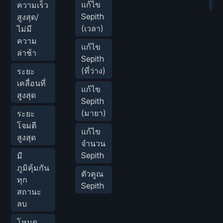
เก
แก้ไข
ความเร็ว
Sepith
สูงสุด/
(เวลา)
ไม่มี
ความ
แก้ไข
ล่าช้า
Sepith
(ที่ว่าง)
ระยะ
เคลื่อนที่
แก้ไข
สูงสุด
Sepith
(มายา)
ระยะ
โจมตี
แก้ไข
สูงสุด
จำนวน
Sepith
มี
ภูมิคุ้มกัน
ตัวคูณ
ทุก
Sepith
สถานะ
ลบ
โหมด