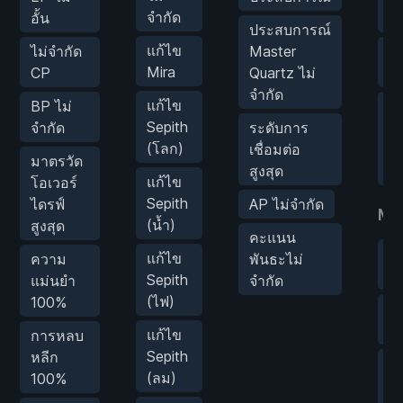
จำกัด
อั้น
สถ
ประสบการณ์
แก้ไข
ไม่จำกัด
Master
ป
Mira
CP
Quartz ไม่
ธา
จำกัด
แก้ไข
BP ไม่
สก
Sepith
จำกัด
ระดับการ
ช
(โลก)
เชื่อมต่อ
ตี
มาตรวัด
สูงสุด
คร
แก้ไข
โอเวอร์
Sepith
ไดรฟ์
AP ไม่จำกัด
Mo
(น้ำ)
สูงสุด
คะแนน
โ
แก้ไข
ความ
พันธะไม่
ปล
Sepith
แม่นยำ
จำกัด
(ไฟ)
100%
ค
ปล
แก้ไข
การหลบ
Sepith
หลีก
ตั
(ลม)
100%
คว