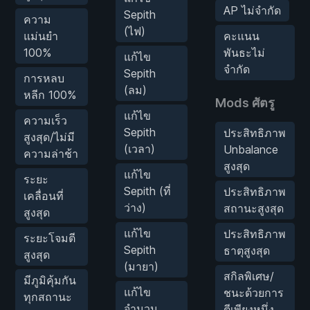
AP ไม่จำกัด
Sepith
ความ
(ไฟ)
แม่นยำ
คะแนน
100%
พันธะไม่
แก้ไข
จำกัด
Sepith
การหลบ
(ลม)
หลีก 100%
Mods ศัตรู
แก้ไข
ความเร็ว
Sepith
ประสิทธิภาพ
สูงสุด/ไม่มี
(เวลา)
Unbalance
ความล่าช้า
สูงสุด
แก้ไข
ระยะ
Sepith (ที่
ประสิทธิภาพ
เคลื่อนที่
ว่าง)
สถานะสูงสุด
สูงสุด
แก้ไข
ประสิทธิภาพ
ระยะโจมตี
Sepith
ธาตุสูงสุด
สูงสุด
(มายา)
สกิลพิเศษ/
มีภูมิคุ้มกัน
แก้ไข
ชนะด้วยการ
ทุกสถานะ
จำนวน
ตีเพียงหนึ่ง