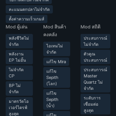
คะแนนตกปลาไม่จำกัด
ตั้งค่าความเร็วเกมส์
Mod ผู้เล่น
Mod สินค้า
Mod สถิติ
คงคลัง
พลังชีวิตไม่
ประสบการณ์
จำกัด
ไม่จำกัด
ไอเทมไม่
จำกัด
พลังงาน
ตัวคูณ
EP ไม่อั้น
ประสบการณ์
แก้ไข Mira
ไม่จำกัด
ประสบการณ์
แก้ไข
CP
Master
Sepith
Quartz ไม่
(โลก)
BP ไม่
จำกัด
จำกัด
แก้ไข
ระดับการ
Sepith
มาตรวัดโอ
เชื่อมต่อ
(น้ำ)
เวอร์ไดรฟ์
สูงสุด
สูงสุด
แก้ไข