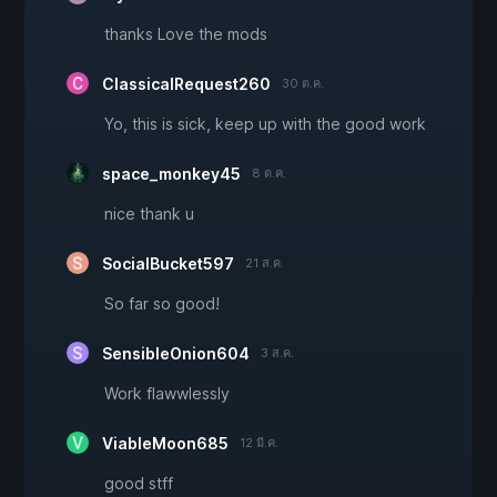
thanks Love the mods
ClassicalRequest260
30 ต.ค.
Yo, this is sick, keep up with the good work
space_monkey45
8 ต.ค.
nice thank u
SocialBucket597
21 ส.ค.
So far so good!
SensibleOnion604
3 ส.ค.
Work flawwlessly
ViableMoon685
12 มี.ค.
good stff