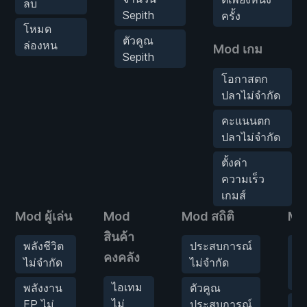
ลบ
Sepith
ครั้ง
โหมด
ตัวคูณ
ล่องหน
Mod เกม
Sepith
โอกาสตก
ปลาไม่จำกัด
คะแนนตก
ปลาไม่จำกัด
ตั้งค่า
ความเร็ว
เกมส์
Mod ผู้เล่น
Mod
Mod สถิติ
Mod
สินค้า
พลังชีวิต
ประสบการณ์
ป
คงคลัง
ไม่จำกัด
ไม่จำกัด
U
สู
ไอเทม
พลังงาน
ตัวคูณ
ไม่
EP ไม่
ประสบการณ์
ป