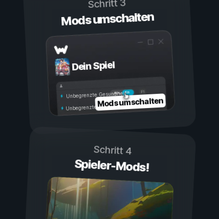
Schritt 3
Mods umschalten
Dein Spiel
Ein
Aus
Unbegrenzte Gesundheit
Mods umschalten
Unbegrenzte Ausdauer
Schritt 4
Spieler-Mods!