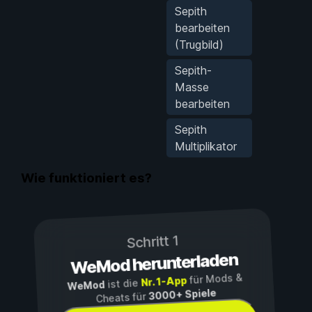
Sepith
bearbeiten
(Trugbild)
Sepith-
Masse
bearbeiten
Sepith
Multiplikator
Wie funktioniert es?
Schritt 1
WeMod herunterladen
für Mods &
Nr. 1-App
ist die
WeMod
3000+ Spiele
Cheats für