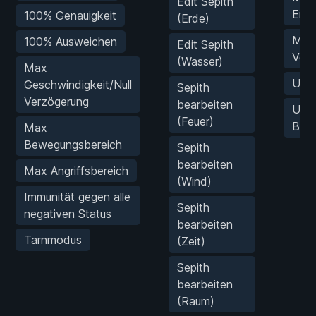
Edit Sepith
Erfa
100% Genauigkeit
(Erde)
Max
100% Ausweichen
Edit Sepith
Verb
(Wasser)
Max
Unb
Geschwindigkeit/Null
Sepith
Verzögerung
bearbeiten
Unb
(Feuer)
Bind
Max
Bewegungsbereich
Sepith
bearbeiten
Max Angriffsbereich
(Wind)
Immunität gegen alle
Sepith
negativen Status
bearbeiten
Tarnmodus
(Zeit)
Sepith
bearbeiten
(Raum)