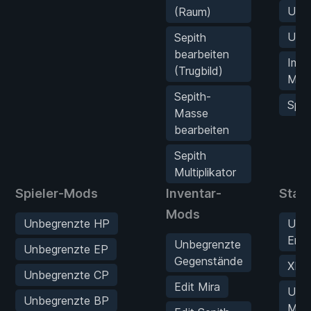
Unbe
(Raum)
Unbe
Sepith
bearbeiten
Imme
(Trugbild)
Mini
Sepith-
Spie
Masse
bearbeiten
Sepith
Multiplikator
Spieler-Mods
Inventar-
Stat
Mods
Unbegrenzte HP
Unb
Erfa
Unbegrenzte
Unbegrenzte EP
Gegenstände
XP M
Unbegrenzte CP
Edit Mira
Unb
Unbegrenzte BP
Mast