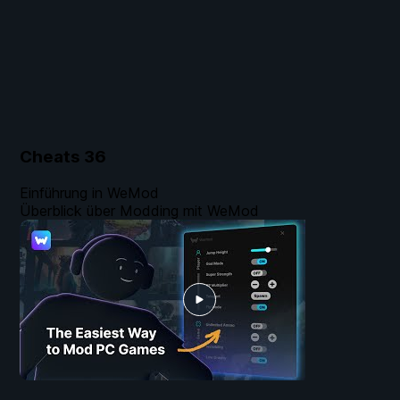
Cheats
36
Einführung in WeMod
Überblick über Modding mit WeMod