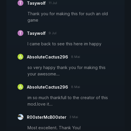
Tasywolf
11 Jul
Thank you for making this for such an old
game
Tasywolf
9 Jul
I came back to see this here im happy
AbsoluteCactus296
8 Mai
so very happy thank you for making this
your awesome...
AbsoluteCactus296
8 Mai
im so much thankfull to the creator of this
mod.love it...
R00sterMcB00ster
3 Mai
Most excellent. Thank You!