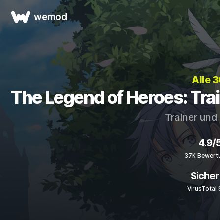
wemod
Alle 
The Legend of Heroes: Trail
Trainer und
4.9/
37K Bewert
Sicher
VirusTotal