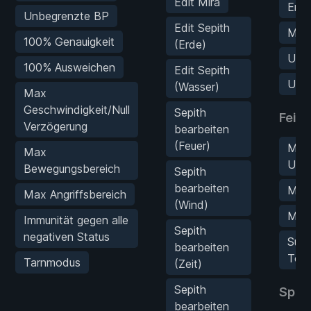
Edit Mira
Erfa
Unbegrenzte BP
Edit Sepith
Max 
100% Genauigkeit
(Erde)
Unb
100% Ausweichen
Edit Sepith
Unbe
(Wasser)
Max
Geschwindigkeit/Null
Sepith
Fein
Verzögerung
bearbeiten
(Feuer)
Max
Max
Unau
Bewegungsbereich
Sepith
bearbeiten
Maxi
Max Angriffsbereich
(Wind)
Maxi
Immunität gegen alle
Sepith
negativen Status
Supe
bearbeiten
Töt
Tarnmodus
(Zeit)
Sepith
Spie
bearbeiten