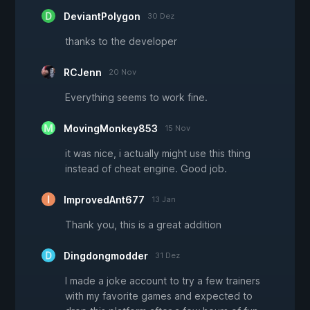
DeviantPolygon
30 Dez
thanks to the developer
RCJenn
20 Nov
Everything seems to work fine.
MovingMonkey853
15 Nov
it was nice, i actually might use this thing
instead of cheat engine. Good job.
ImprovedAnt677
13 Jan
Thank you, this is a great addition
Dingdongmodder
31 Dez
I made a joke account to try a few trainers
with my favorite games and expected to