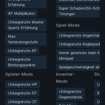
Erfahrung
Super Schaden/Ein-Schlag
XP Multiplikator
Tötungen
Unbegrenzte Master
Spiel-Mods
Quartz Erfahrung
Unbegrenzte Angelchance
Max
Verbindungsstufe
Unbegrenzte Anglerpunkte
Unbegrenzte AP
Immer gewinnen beim Klin
Minispiel
Unbegrenzte
Bindungspunkte
Spielgeschwindigkeit einste
Spieler-Mods
Inventar-
Stat
Mods
Unbegrenzte HP
Unbe
Unbegrenzte
Unbegrenzte EP
XP M
Gegenstände
Unbegrenzte CP
Unbe