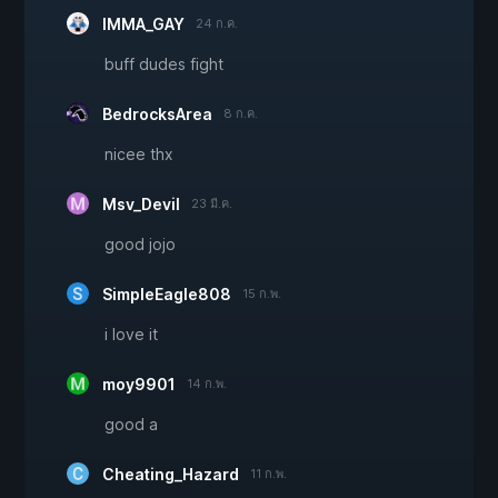
IMMA_GAY
24 ก.ค.
buff dudes fight
BedrocksArea
8 ก.ค.
nicee thx
Msv_Devil
23 มี.ค.
good jojo
SimpleEagle808
15 ก.พ.
i love it
moy9901
14 ก.พ.
good a
Cheating_Hazard
11 ก.พ.