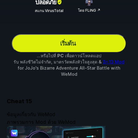
ปลอดภัย
โดย FLiNG ↗
สแกน VirusTotal
เริ่มต้น
...หรือไปที่
PC
เพื่อดาวน์โหลดแอป
รับ พลังชีวิตไม่จำกัด, มาตรวัดพลังหัวใจสูงสุด &
อีก 13 Mod
for
JoJo's Bizarre Adventure All-Star Battle
with
WeMod
Cheat
15
ข้อมูลเกี่ยวกับ WeMod
ภาพรวมการ Mod ด้วย WeMod