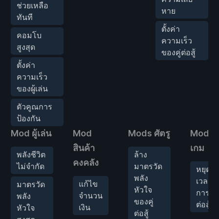
ช่วยเหลือ
หาย
ทันที
ตั้งค่า
คอมโบ
ความเร็ว
สูงสุด
ของคู่ต่อสู้
ตั้งค่า
ความเร็ว
ของผู้เล่น
ตัวคูณการ
ป้องกัน
Mod ผู้เล่น
Mod
Mods ศัตรู
Mod
สินค้า
เกม
พลังชีวิต
ล้าง
คงคลัง
ไม่จำกัด
มาตรวัด
หยุด
พลัง
เวลา
แก้ไข
มาตรวัด
หัวใจ
การ
จำนวน
พลัง
ของคู่
ต่อสู้
เงิน
หัวใจ
ต่อสู้