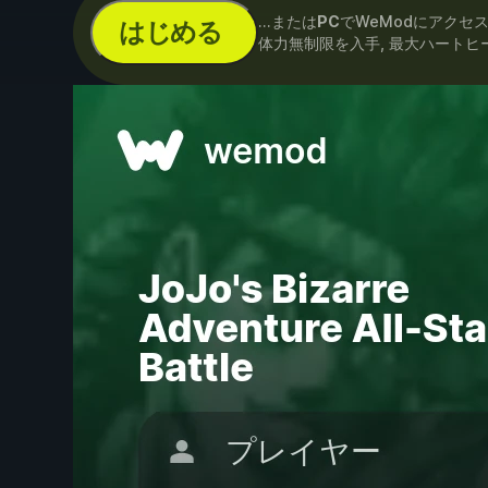
...または
PC
でWeModにアクセ
はじめる
体力無制限を入手, 最大ハートヒ