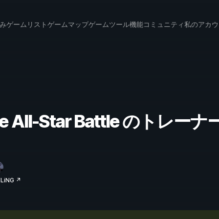
み
ゲームリスト
ゲームマップ
ゲームツール
機能
コミュニティ
私のアカウ
nture All-Star Battle のト
iNG ↗