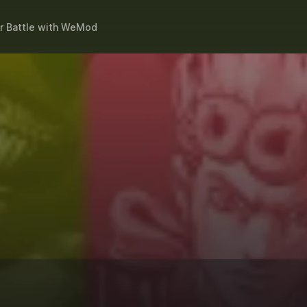
r Battle
with
WeMod