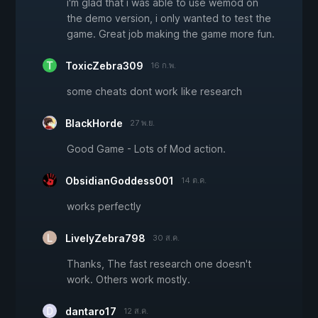
i'm glad that i was able to use wemod on
the demo version, i only wanted to test the
game. Great job making the game more fun.
ToxicZebra309
16 ก.พ.
some cheats dont work like research
BlackHorde
27 พ.ย.
Good Game - Lots of Mod action.
ObsidianGoddess001
14 ต.ค.
works perfectly
LivelyZebra798
30 ส.ค.
Thanks, The fast research one doesn't
work. Others work mostly.
dantaro17
12 ส.ค.