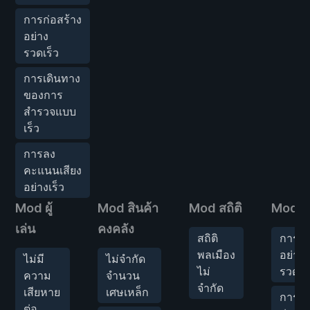
การก่อสร้าง
อย่าง
รวดเร็ว
การเดินทาง
ของการ
สำรวจแบบ
เร็ว
การลง
คะแนนเสียง
อย่างเร็ว
Mod ผู้
Mod สินค้า
Mod สถิติ
Mod เ
เล่น
คงคลัง
สถิติ
การวิจ
พลเมือง
อย่าง
ไม่มี
ไม่จำกัด
ไม่
รวดเร็
ความ
จำนวน
จำกัด
เสียหาย
เศษเหล็ก
การ
ต่อ