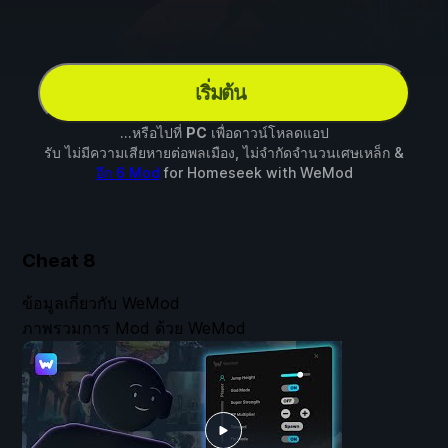
เริ่มต้น
...หรือไปที่
PC
เพื่อดาวน์โหลดแอป
รับ ไม่มีความเสียหายต่อพลเมือง, ไม่จำกัดจำนวนเศษเหล็ก &
อีก 6 Mod
for
Homeseek
with
WeMod
Cheat
8
ข้อมูลเกี่ยวกับ WeMod
ภาพรวมการ Mod ด้วย WeMod