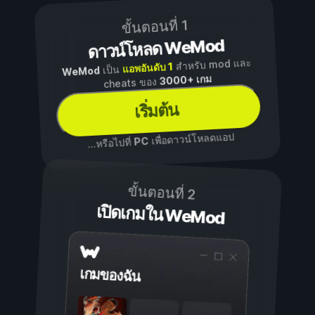
ขั้นตอนที่ 1
ดาวน์โหลด WeMod
สำหรับ mod และ
แอพอันดับ 1
เป็น
WeMod
3000+ เกม
cheats ของ
เริ่มต้น
เพื่อดาวน์โหลดแอป
PC
...หรือไปที่
ขั้นตอนที่ 2
เปิดเกมใน WeMod
เกมของฉัน