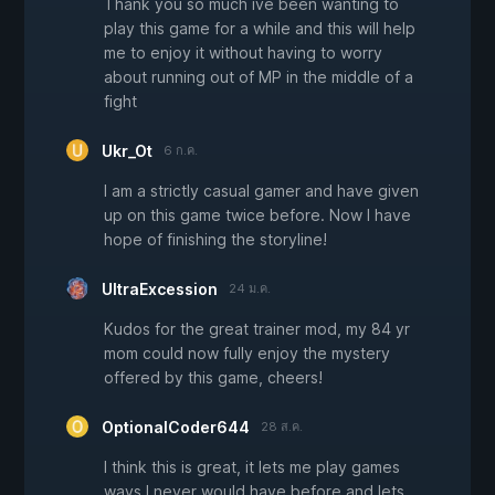
Thank you so much ive been wanting to
play this game for a while and this will help
me to enjoy it without having to worry
about running out of MP in the middle of a
fight
Ukr_Ot
6 ก.ค.
I am a strictly casual gamer and have given
up on this game twice before. Now I have
hope of finishing the storyline!
UltraExcession
24 ม.ค.
Kudos for the great trainer mod, my 84 yr
mom could now fully enjoy the mystery
offered by this game, cheers!
OptionalCoder644
28 ส.ค.
I think this is great, it lets me play games
ways I never would have before and lets