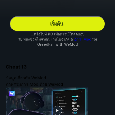
เริ่มต้น
...หรือไปที่
PC
เพื่อดาวน์โหลดแอป
รับ พลังชีวิตไม่จำกัด, เวทไม่จำกัด &
อีก 11 Mod
for
GreedFall
with
WeMod
Cheat
13
ข้อมูลเกี่ยวกับ WeMod
ภาพรวมการ Mod ด้วย WeMod