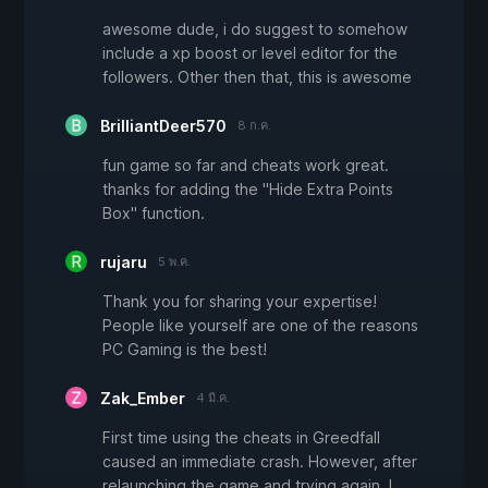
awesome dude, i do suggest to somehow
include a xp boost or level editor for the
followers. Other then that, this is awesome
BrilliantDeer570
8 ก.ค.
fun game so far and cheats work great.
thanks for adding the "Hide Extra Points
Box" function.
rujaru
5 พ.ค.
Thank you for sharing your expertise!
People like yourself are one of the reasons
PC Gaming is the best!
Zak_Ember
4 มี.ค.
First time using the cheats in Greedfall
caused an immediate crash. However, after
relaunching the game and trying again, I