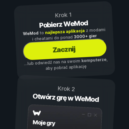
Krok 1
Pobierz WeMod
z modami
najlepsza aplikacja
to
WeMod
3000+ gier
i cheatami do ponad
Zacznij
,
komputerze
...lub odwiedź nas na swoim
aby pobrać aplikację
Krok 2
Otwórz grę w WeMod
Moje gry