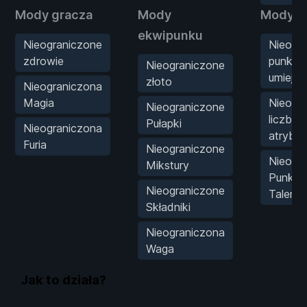
Mody gracza
Mody
Mody st
ekwipunku
Nieograniczone
Nieogr
zdrowie
punkty
Nieograniczone
umiejęt
złoto
Nieograniczona
Magia
Nieogr
Nieograniczone
liczba 
Pułapki
Nieograniczona
atrybu
Furia
Nieograniczone
Nieogr
Mikstury
Punkty
Nieograniczone
Talent
Składniki
Nieograniczona
Waga
Jak to działa?