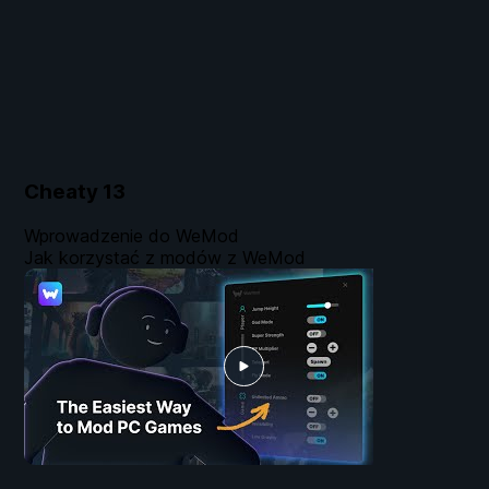
Cheaty
13
Wprowadzenie do WeMod
Jak korzystać z modów z WeMod