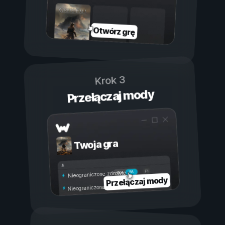
Otwórz grę
Krok 3
Przełączaj mody
Twoja gra
Wł.
Wył.
Nieograniczone zdrowie
Przełączaj mody
Nieograniczona wytrzymałość