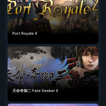
Port Royale 4
天命奇御二 Fate Seeker II