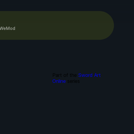
WeMod
Part of the
Sword Art
Online
series