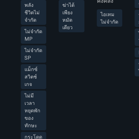
คงคลัง
พลัง
ฆ่าได้
ชีวิตไม่
เพียง
ไอเทม
จำกัด
หมัด
ไม่จำกัด
เดียว
ไม่จำกัด
MP
ไม่จำกัด
SP
แม็กซ์
สวิตช์
เกจ
ไม่มี
เวลา
หยุดพัก
ของ
ทักษะ
กระโดด