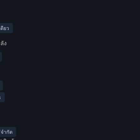
เดียว
ลัง
ธ
จำกัด