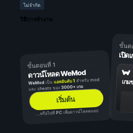
ไม่จำกัด
วิธีการทำงาน
ขั้นต
เปิ
ขั้นตอนที่ 1
ดาวน์โหลด WeMod
สำหรับ mod
แอพอันดับ 1
เกม
เป็น
WeMod
3000+ เกม
และ cheats ของ
เริ่มต้น
เพื่อดาวน์โหลดแอป
PC
...หรือไปที่