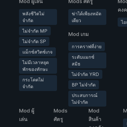
Mod ผู้เล่น
Mods ศัตรู
Mod
คงค
พลังชีวิตไม่
ฆ่าได้เพียงหมัด
จำกัด
เดียว
ไอ
ไม่จำกัด MP
Mod เกม
ไม่จำกัด SP
การคราฟที่ง่าย
แม็กซ์สวิตช์เกจ
ระดับแมกซ์
ไม่มีเวลาหยุด
สมิธ
พักของทักษะ
ไม่จำกัด YRD
กระโดดไม่
BP ไม่จำกัด
จำกัด
ประสบการณ์
ไม่จำกัด
Mod ผู้
Mods
Mod
M
เล่น
ศัตรู
สินค้า