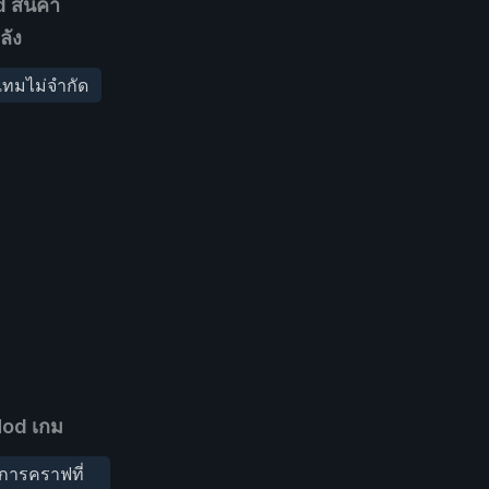
 สินค้า
ลัง
เทมไม่จำกัด
od เกม
การคราฟที่