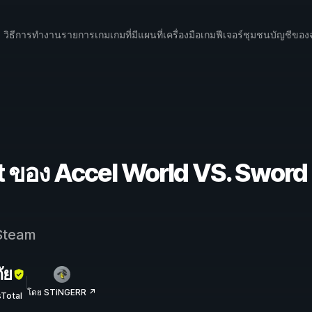
วิธีการทำงาน
รายการเกม
เกมที่มีแผนที่
เครื่องมือเกม
ฟีเจอร์
ชุมชน
บัญชีของ
t ของ Accel World VS. Sword 
team
ัย
โดย STiNGERR ↗
sTotal