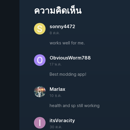
ความคิดเห็น
sonny4472
8 ต.ค.
works well for me.
ObviousWorm788
17 พ.ค.
Best modding app!
Marlax
10 ธ.ค.
health and sp still working
itsVoracity
30 ต.ค.