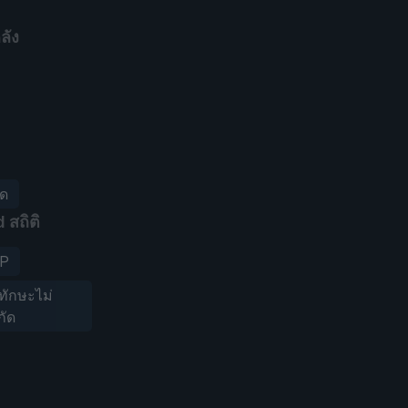
ลัง
ัด
 สถิติ
P
ดทักษะไม่
กัด