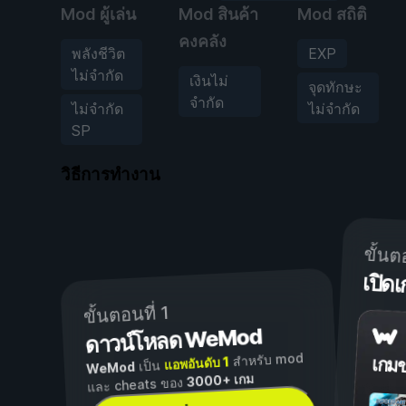
Mod ผู้เล่น
Mod สินค้า
Mod สถิติ
คงคลัง
พลังชีวิต
EXP
ไม่จำกัด
เงินไม่
จุดทักษะ
จำกัด
ไม่จำกัด
ไม่จำกัด
SP
วิธีการทำงาน
ขั้นต
เปิ
ขั้นตอนที่ 1
ดาวน์โหลด WeMod
สำหรับ mod
แอพอันดับ 1
เกม
เป็น
WeMod
3000+ เกม
และ cheats ของ