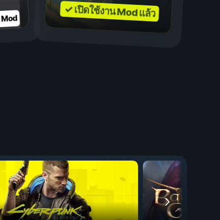
✓ เปิดใช้งาน Mod แล้ว
บ Mod