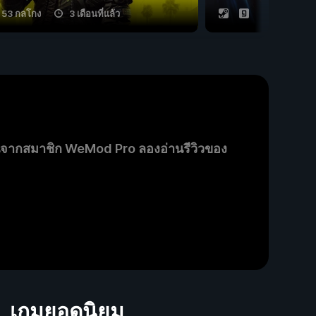
53 กลโกง
3 เดือนที่แล้ว
25 กลโกง
นจากสมาชิก WeMod Pro ลองอ่านรีวิวของ
เกมยอดนิยม