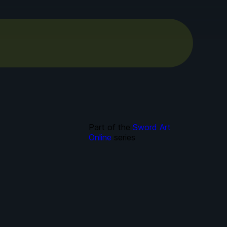
Part of the
Sword Art
Online
series