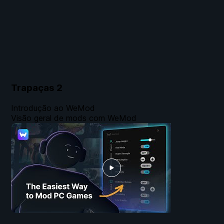
Trapaças
2
Introdução ao WeMod
Visão geral de mods com WeMod