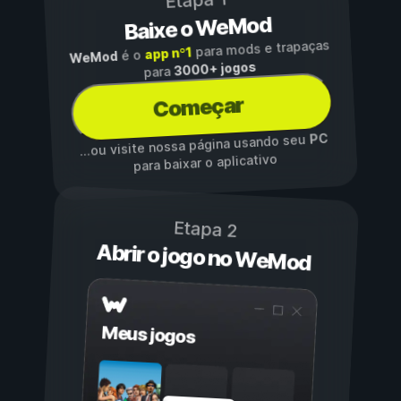
Etapa 1
Baixe o WeMod
para mods e trapaças
app nº1
é o
WeMod
3000+ jogos
para
Começar
PC
...ou visite nossa página usando seu
para baixar o aplicativo
Etapa 2
Abrir o jogo no WeMod
Meus jogos