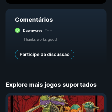
Comentários
Dawnwave
7 mar
Thanks works good
Participe da discussão
Explore mais jogos suportados