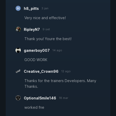
h8_pitts
3 jan
Very nice and effective!
RipleyN7
9 set
Thank you! Youre the best!
gamerboy007
14 ago
GOOD WORK
Creative_Crown96
12 ago
Thanks for the trainers Developers. Many
Thanks.
OptionalSmile146
18 mar
worked fne