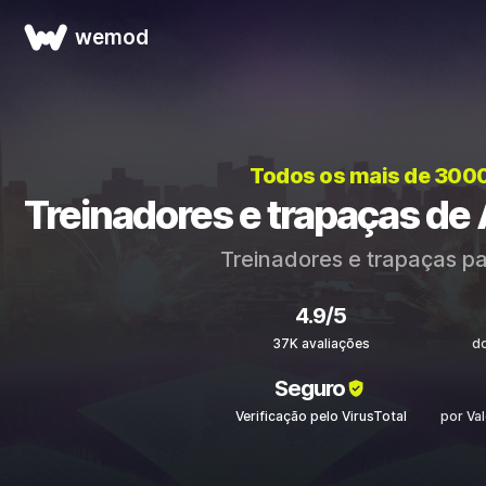
wemod
Todos os mais de 300
Treinadores e trapaças d
Treinadores e trapaças p
4.9/5
37K avaliações
d
Seguro
Verificação pelo VirusTotal
por Va