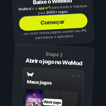
Baixe o WeMod
para mods e trapaças
app nº1
é o
WeMod
3000+ jogos
para
Começar
PC
...ou visite nossa página usando seu
para baixar o aplicativo
Etapa 2
Abrir o jogo no WeMod
Meus jogos
Abrir jogo