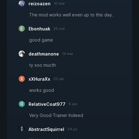
reizoazen
10 mar
The mod works well even up to this day.
Ebonhuak
20 out
good game
deathmanone
14 mar
ty soo mucth
xXHuraXx
20 jan
works good
RelativeCoat977
8 jan
Very Good Trainer Indeed
AbstractSquirrel
24 jul