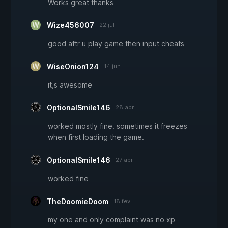
Works great thanks
Wize456007
22 jul
good aftr u play game then input cheats
WiseOnion124
14 jun
it,s awesome
OptionalSmile146
28 abr
worked mostly fine. sometimes it freezes
when first loading the game.
OptionalSmile146
27 abr
worked fine
TheDoomieDoom
18 fev
my one and only complaint was no xp