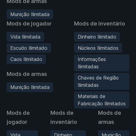
Mods de armas
Munição Ilimitada
Mods de jogador
Mods de inventário
Vida Ilimitada
Dinheiro Ilimitado
Escudo Ilimitado
Núcleos Ilimitados
Caos Ilimitado
Informações
Ilimitadas
Mods de armas
Chaves de Região
Ilimitadas
Munição Ilimitada
Materiais de
Fabricação Ilimitados
Mods de
Mods de
Mods de
jogador
inventário
armas
Vida
Dinheiro
Munição