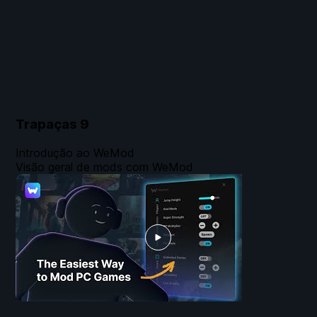
Trapaças
9
Introdução ao WeMod
Visão geral de mods com WeMod