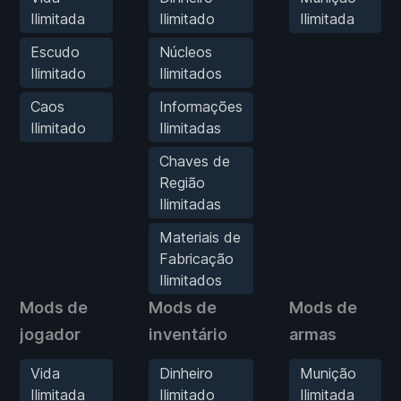
Ilimitada
Ilimitado
Ilimitada
Escudo
Núcleos
Ilimitado
Ilimitados
Caos
Informações
Ilimitado
Ilimitadas
Chaves de
Região
Ilimitadas
Materiais de
Fabricação
Ilimitados
Mods de
Mods de
Mods de
jogador
inventário
armas
Vida
Dinheiro
Munição
Ilimitada
Ilimitado
Ilimitada