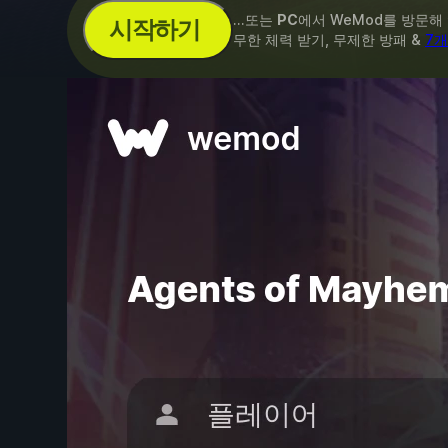
...또는
PC
에서 WeMod를 방문해
시작하기
무한 체력 받기, 무제한 방패 &
7개