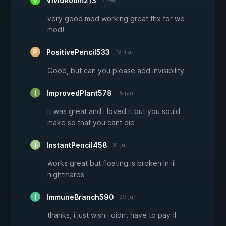
VividRoom213
very good mod working great thx for we
mod!
PositivePencil533
19 mar
Good, but can you please add invisibility
ImprovedPlant578
15 jan
it was great and i loved it but you sould
make so that you cant die
InstantPencil458
31 jul
works great but floating is broken in lil
nightmares
ImmuneBranch590
29 jun
thanks, i just wish i didnt have to pay :I