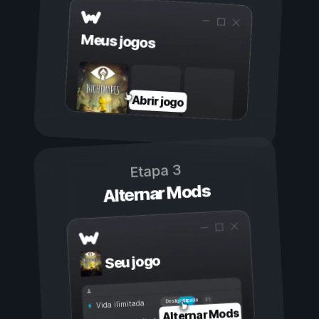
Meus jogos
Abrir jogo
Etapa 3
Alternar Mods
Seu jogo
Ligada
Desligada
Vida ilimitada
Alternar Mods