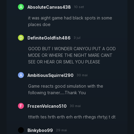
AbsoluteCanvas438
10 set
it was aight game had black spots in some
places doe
DefiniteGoldfish486
3 jul
GOOD BUT I WONDER CANYOU PUT A GOD
MODE OR WHERE THE NIGHT MARE CANT
SEE OR HEAR OR SMEL YOU PLEASE
AmbitiousSquirrel290
30 mai
Game reacts good simulation with the
following trainer....Thank You
FrozenVolcano510
30 mai
ttteth tes hrth erth erh erth rthegs rhrtyj t dt
Binkyboo99
29 mai