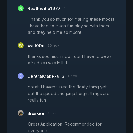
NeatRiddle1977
4 jul
Thank you so much for making these mods!
I have had so much fun playing with them
and they help me so much!
wall00d
26 nov
thanks soo much now i dont have to be as
afraid as i was lolll!!!
CentralCake7913
4 nov
great, I havent used the floaty thing yet,
but the speed and jump height things are
really fun
Brxskee
29 set
Great Application! Recommended for
everyone