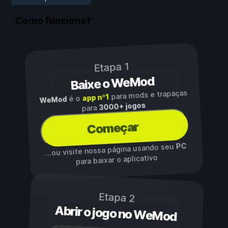
Como funciona?
Etapa 1
Baixe o WeMod
para mods e trapaças
app nº1
é o
WeMod
3000+ jogos
para
Começar
PC
...ou visite nossa página usando seu
para baixar o aplicativo
Etapa 2
Abrir o jogo no WeMod