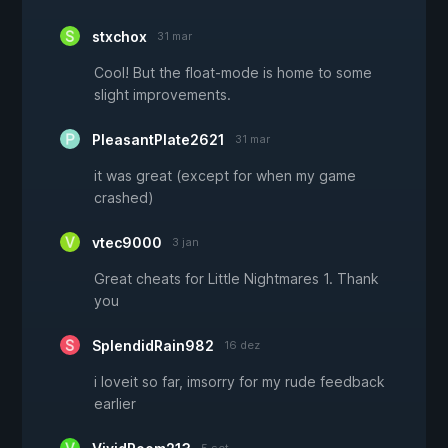
stxchox
31 mar
Cool! But the float-mode is home to some
slight improvements.
PleasantPlate2621
31 mar
it was great (except for when my game
crashed)
vtec9000
3 jan
Great cheats for Little Nightmares 1. Thank
you
SplendidRain982
16 dez
i loveit so far, imsorry for my rude feedback
earlier
5 set