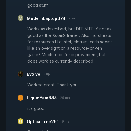
good stuff
ModernLaptop674
2 wrz
Works as described, but DEFINITELY not as
good as the Xcom2 trainer. Also, no cheats
for resources like intel, elerium, cash seems
like an oversight on a resource-driven
game? Much room for improvement, but it
does work as currently described.
EvoIve
2 lip
Worked great. Thank you.
LiquidYam444
29 maj
it's good
OpticalTree291
9 maj