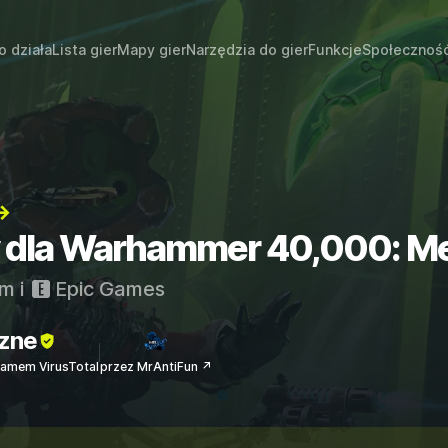
o działa
Lista gier
Mapy gier
Narzędzia do gier
Funkcje
Społecznoś
→
ty dla Warhammer 40,000: M
am
i
Epic Games
zne
amem VirusTotal
przez MrAntiFun ↗