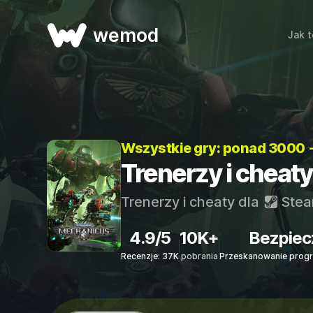
wemod
Jak t
Wszystkie gry: ponad 3000 
Trenerzy i chea
Trenerzy i cheaty dla
Ste
4.9/5
10K+
Bezpiec
Recenzje: 37K
pobrania
Przeskanowanie progr