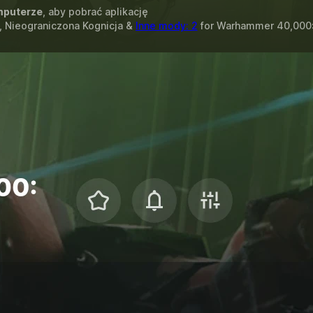
puterze
, aby pobrać aplikację
, Nieograniczona Kognicja &
Inne mody: 2
for
Warhammer 40,000: