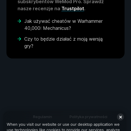
subskrybentów WeMod Pro. Sprawdź
nasze recenzje na
Trustpilot
.
Jak używać cheatów w Warhammer
40,000: Mechanicus?
Czy to będzie działać z moją wersją
gry?
Regulamin
Polityka prywatności
When you visit our website or use our desktop application we
Wsparcie
use technologies like cookies to provide our services, analyze