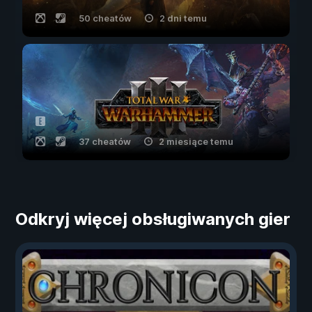
50 cheatów
2 dni temu
37 cheatów
2 miesiące temu
Odkryj więcej obsługiwanych gier