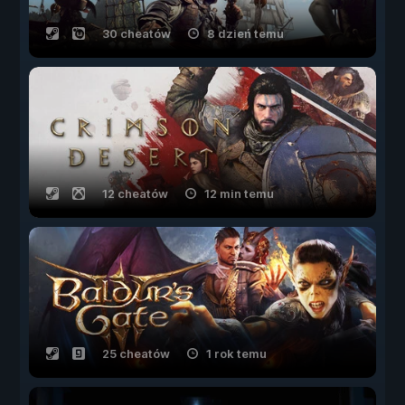
30 cheatów
8 dzień temu
12 cheatów
12 min temu
25 cheatów
1 rok temu