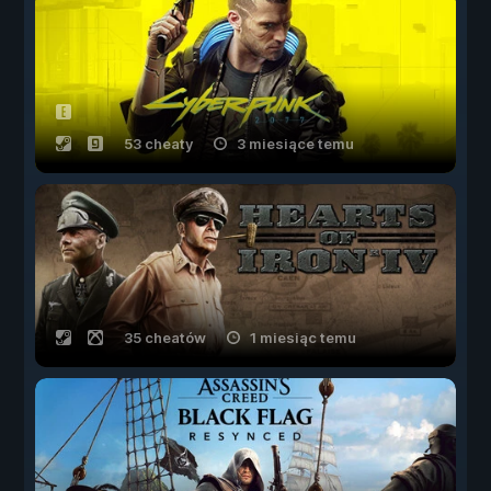
53 cheaty
3 miesiące temu
35 cheatów
1 miesiąc temu