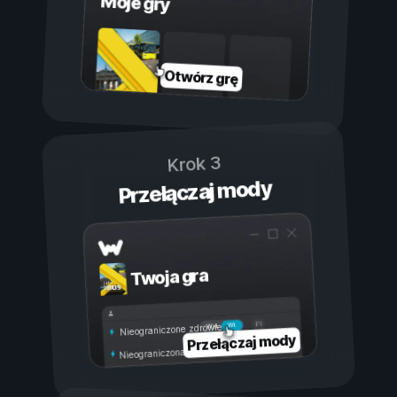
Moje gry
Otwórz grę
Krok 3
Przełączaj mody
Twoja gra
Wł.
Wył.
Nieograniczone zdrowie
Przełączaj mody
Nieograniczona wytrzymałość