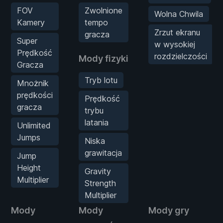
FOV
Zwolnione
Wolna Chwila
Kamery
tempo
Zrzut ekranu
gracza
Super
w wysokiej
Prędkość
rozdzielczości
Mody fizyki
Gracza
Tryb lotu
Mnożnik
prędkości
Prędkość
gracza
trybu
latania
Unlimited
Jumps
Niska
grawitacja
Jump
Height
Gravity
Multiplier
Strength
Multiplier
Mody
Mody
Mody gry