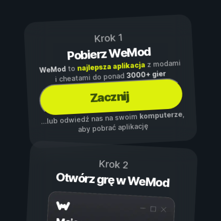
Krok 1
Pobierz WeMod
z modami
najlepsza aplikacja
to
WeMod
3000+ gier
i cheatami do ponad
Zacznij
,
komputerze
...lub odwiedź nas na swoim
aby pobrać aplikację
Krok 2
Otwórz grę w WeMod