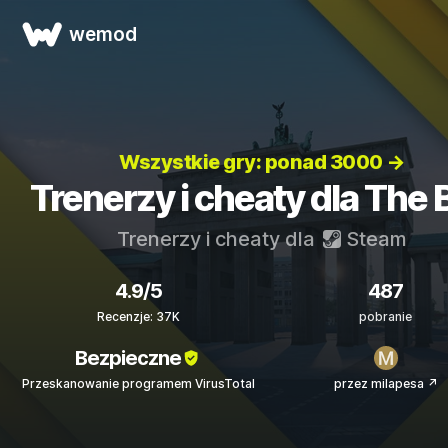
wemod
Wszystkie gry: ponad 3000 →
Trenerzy i cheaty dla The 
Trenerzy i cheaty dla
Steam
4.9/5
487
Recenzje: 37K
pobranie
Bezpieczne
Przeskanowanie programem VirusTotal
przez milapesa ↗