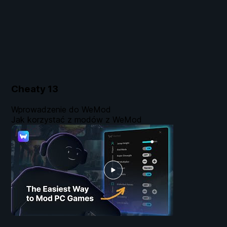
Cheaty
13
Wprowadzenie do WeMod
Jak korzystać z modów z WeMod