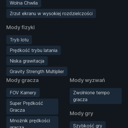
Wolna Chwila
Zrzut ekranu w wysokiej rozdzielczości
Mody fizyki
Tryb lotu
Prędkość trybu latania
Niska grawitacja
Gravity Strength Multiplier
Mody gracza
Mody wyzwań
FOV Kamery
Zwolnione tempo
gracza
Super Prędkość
Gracza
Mody gry
Mnożnik prędkości
Szybkość gry
gracza