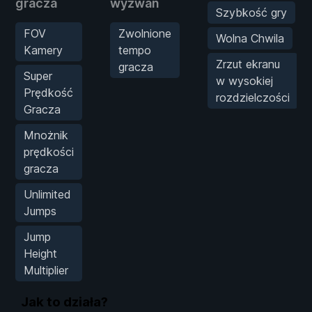
gracza
wyzwań
Szybkość gry
FOV
Zwolnione
Wolna Chwila
Kamery
tempo
Zrzut ekranu
gracza
Super
w wysokiej
Prędkość
rozdzielczości
Gracza
Mnożnik
prędkości
gracza
Unlimited
Jumps
Jump
Height
Multiplier
Jak to działa?