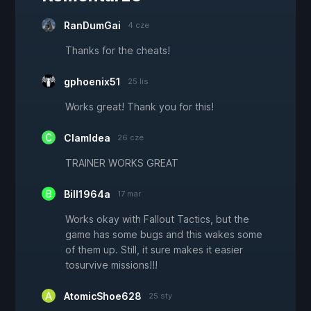
RanDumGai
4 cze
Thanks for the cheats!
gphoenix51
25 lis
Works great! Thank you for this!
ClamIdea
26 cze
TRAINER WORKS GREAT
Bill1964a
17 mar
Works okay with Fallout Tactics, but the
game has some bugs and this wakes some
of them up. Still, it sure makes it easier
tosurvive missions!!!
AtomicShoe628
25 sty