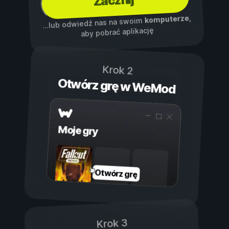
Zacznij
,
komputerze
...lub odwiedź nas na swoim
aby pobrać aplikację
Krok 2
Otwórz grę w WeMod
Moje gry
Otwórz grę
Krok 3