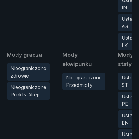
IN
Ustaw
AG
Ustaw
LK
Mody gracza
Mody
Mody
ekwipunku
statyst
Nieograniczone
zdrowie
Nieograniczone
Ustaw
Przedmioty
ST
Nieograniczone
Punkty Akcji
Ustaw
PE
Ustaw
EN
Ustaw