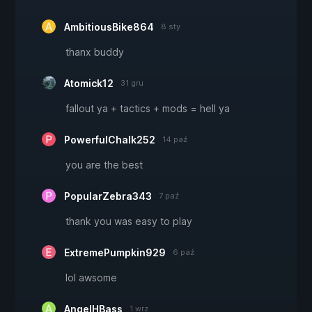
AmbitiousBike864
8 sty
thanx buddy
Atomick12
31 gru
fallout ya + tactics + mods = hell ya
PowerfulChalk252
14 paź
you are the best
PopularZebra343
7 paź
thank you was easy to play
ExtremePumpkin929
6 paź
lol awsome
AngelHBass
1 wrz