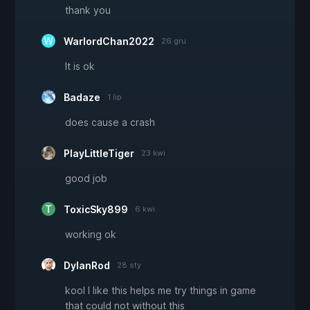
thank you
WarlordChan2022
26 gru
It is ok
Badaze
1 lip
does cause a crash
PlayLittleTiger
23 kwi
good job
ToxicSky899
6 kwi
working ok
DylanRod
28 sty
kool I like this helps me try things in game
that could not without this