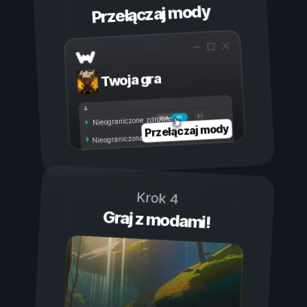
Przełączaj mody
Twoja gra
Wł.
Wył.
Nieograniczone zdrowie
Przełączaj mody
Nieograniczona wytrzymałość
Krok 4
Graj z modami!