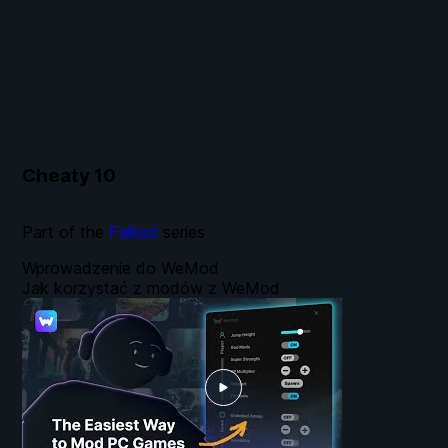
Cheaty
10
Part of the
Fallout
series
Wprowadzenie do WeMod
Jak korzystać z modów z WeMod