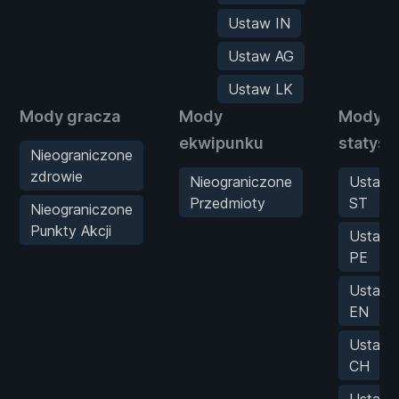
Ustaw IN
Ustaw AG
Ustaw LK
Mody gracza
Mody
Mody
ekwipunku
statyst
Nieograniczone
zdrowie
Nieograniczone
Ustaw
Przedmioty
ST
Nieograniczone
Punkty Akcji
Ustaw
PE
Ustaw
EN
Ustaw
CH
Ustaw