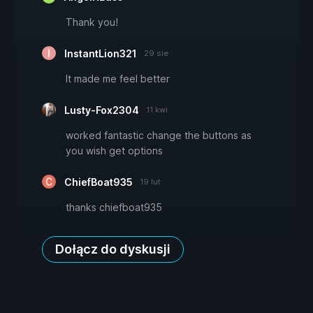
Thank you!
InstantLion321
29 sie
It made me feel better
Lusty-Fox2304
11 kwi
worked fantastic change the buttons as
you wish get options
ChiefBoat935
19 lut
thanks chiefboat935
Dołącz do dyskusji