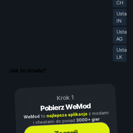
CH
Ustaw
IN
Ustaw
AG
Ustaw
LK
Jak to działa?
Krok 1
Pobierz WeMod
z modami
najlepsza aplikacja
to
WeMod
3000+ gier
i cheatami do ponad