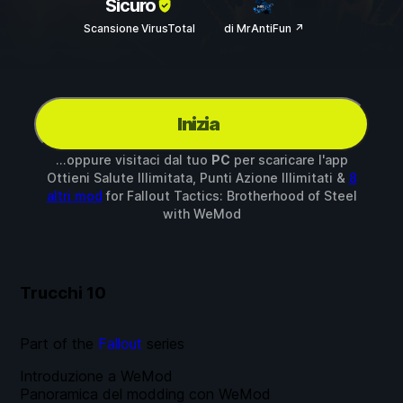
Sicuro
Scansione VirusTotal
di MrAntiFun ↗
Inizia
...oppure visitaci dal tuo
PC
per scaricare l'app
Ottieni Salute Illimitata, Punti Azione Illimitati &
8
altri mod
for
Fallout Tactics: Brotherhood of Steel
with
WeMod
Trucchi
10
Part of the
Fallout
series
Introduzione a WeMod
Panoramica del modding con WeMod