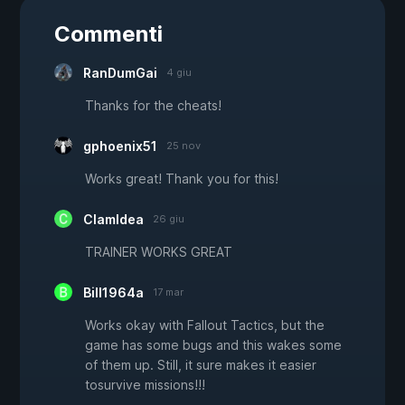
Commenti
RanDumGai
4 giu
Thanks for the cheats!
gphoenix51
25 nov
Works great! Thank you for this!
ClamIdea
26 giu
TRAINER WORKS GREAT
Bill1964a
17 mar
Works okay with Fallout Tactics, but the
game has some bugs and this wakes some
of them up. Still, it sure makes it easier
tosurvive missions!!!