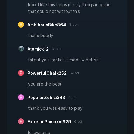
kool I like this helps me try things in game
that could not without this
AmbitiousBike864
8 gen
thanx buddy
Atomick12
31 dic
fallout ya + tactics + mods = hell ya
PowerfulChalk252
14 ott
you are the best
PopularZebra343
7 ott
thank you was easy to play
ExtremePumpkin929
6 ott
lol awsome