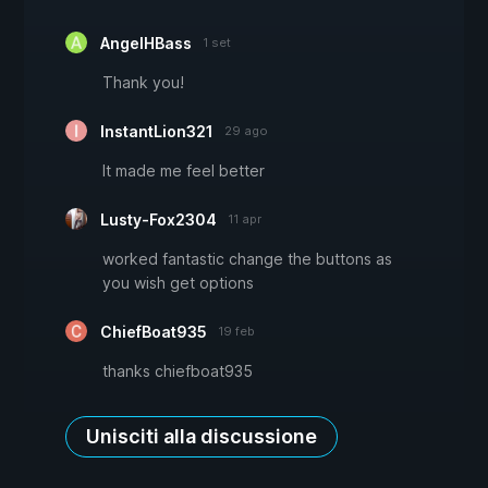
AngelHBass
1 set
Thank you!
InstantLion321
29 ago
It made me feel better
Lusty-Fox2304
11 apr
worked fantastic change the buttons as
you wish get options
ChiefBoat935
19 feb
thanks chiefboat935
Unisciti alla discussione