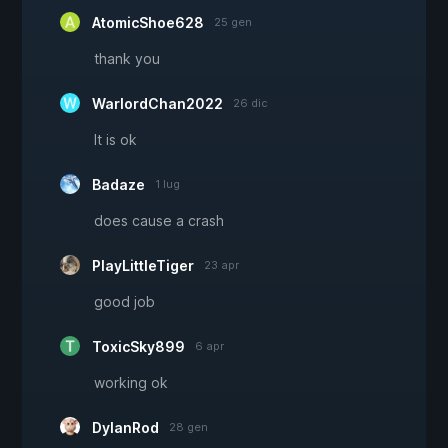
AtomicShoe628
25 gen
thank you
WarlordChan2022
26 dic
It is ok
Badaze
1 lug
does cause a crash
PlayLittleTiger
23 apr
good job
ToxicSky899
6 apr
working ok
DylanRod
28 gen