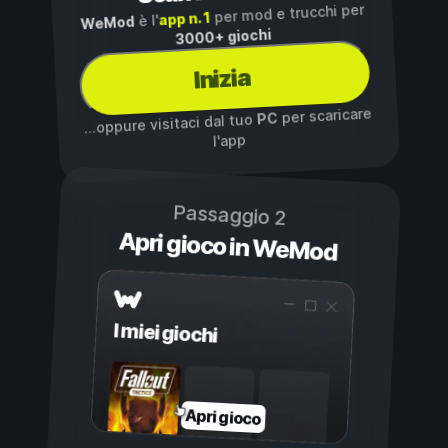
per mod e trucchi per
app n. 1
è l'
WeMod
3000+ giochi
Inizia
per scaricare
PC
...oppure visitaci dal tuo
l'app
Passaggio 2
Apri gioco in WeMod
I miei giochi
Apri gioco